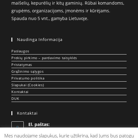
maišelių, kepurėlių ir kitų gaminių. Rūbai komandoms,
grupėms, organizacijoms, įmonėms ir kūrėjams.
Spauda nuo 5 vnt., gamyba Lietuvoje.
Naudinga Informacija
Paslaugos
Prekių pirkimo – pardavimo taisyklės
Pristatymas
Grąžinimo sąlygos
Privatumo politika
Slapukai (Cookies)
Kontaktai
DUK
Kontaktai
El. paštas:
Opens
info@doprint.lt
in
Mes naudojame slapukus, kurie užtikrina, kad Jums bus patogu