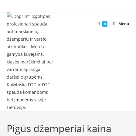
Skip
to
content
Menu
0
Pigūs džemperiai kaina