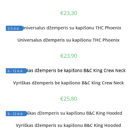
€
23,30
2-5 d.d.
OUT OF STOCK
Universalus džemperis su kapišonu THC Phoenix
€
23,90
6 - 12 d.d.
OUT OF STOCK
Vyriškas džemperis be kapišono B&C King Crew Neck
€
25,80
6 - 12 d.d.
OUT OF STOCK
Vyriškas džemperis su kapišonu B&C King Hooded