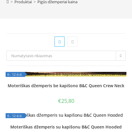
>
Produktai
>
Pigūs džemperiai kaina
Numatytasis rikiavimas
6 - 12 d.d.
OUT OF STOCK
Moteriškas džemperis be kapišono B&C Queen Crew Neck
€
25,80
6 - 12 d.d.
OUT OF STOCK
Moteriškas džemperis su kapišonu B&C Queen Hooded