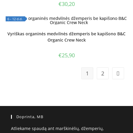
€
30,20
6 - 12 d.d.
OUT OF STOCK
Vyriškas organinės medvilnės džemperis be kapišono B&C
Organic Crew Neck
€
25,90
1
2
Doprinta, MB
Atliekame spaudą ant marškinėlių, džemperių,