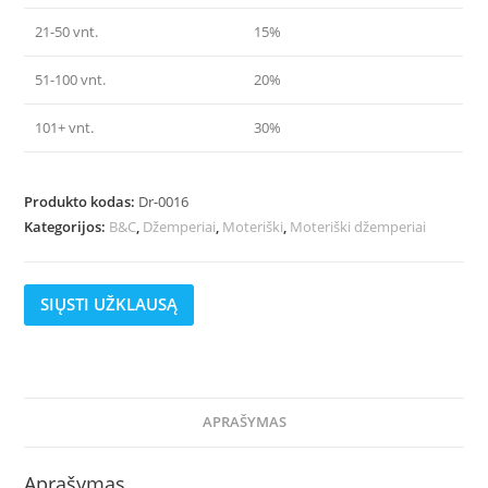
21-50 vnt.
15%
51-100 vnt.
20%
101+ vnt.
30%
Produkto kodas:
Dr-0016
Kategorijos:
B&C
,
Džemperiai
,
Moteriški
,
Moteriški džemperiai
SIŲSTI UŽKLAUSĄ
APRAŠYMAS
Aprašymas