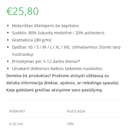
€
25,80
Moteriškas džemperis be kapišono
Sudėtis: 80% šukuota medvilnė / 20% poliesteris
Gramatūra 280 g/m2
Dydžiai: XS / S / M / L / XL / XXL (išmatavimus žiūrėti tarp
nuotraukų)
Pristatymas per 5-12 darbo dienas*
Užsakant didesnius kiekius taikomos nuolaidos.
Domina šis produktas? Prašome atsiųsti užklausą su
detalia informacija (kiekiai, spalvos, ar reikalinga spauda).
Kaip galėdami greičiau atsiųsime savo pasiūlymą.
PERKANT
NUOLAIDA
6-20 vnt.
10%