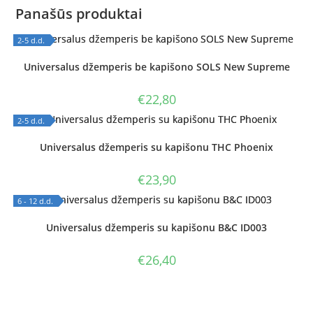
Panašūs produktai
2-5 d.d.
OUT OF STOCK
Universalus džemperis be kapišono SOLS New Supreme
€
22,80
2-5 d.d.
OUT OF STOCK
Universalus džemperis su kapišonu THC Phoenix
€
23,90
6 - 12 d.d.
OUT OF STOCK
Universalus džemperis su kapišonu B&C ID003
€
26,40