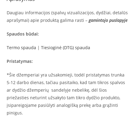
Daugiau informacijos (spalvų vizualizacijos, dydžiai, detalūs
aprašymai) apie produktą galima rasti –
gamintojo puslapyje
Spaudos būdai:
Termo spauda
|
Tiesioginė (DTG) spauda
Pristatymas:
*Šie džemperiai yra užsakomieji, todėl pristatymas trunka
5-12 darbo dienas, tačiau pasitaiko, kad tam tikros spalvos
ar dydžio džemperių sandelyje nebelikę, dėl šios
priežasties neturint užsakyto tam tikro dydžio produkto,
įsipareigojame pasiūlyti analogišką prekę arba grąžinti
pinigus.