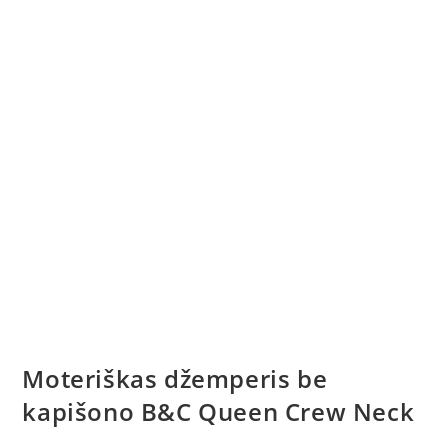
6 - 12 d.d.
Moteriškas džemperis be
kapišono B&C Queen Crew Neck