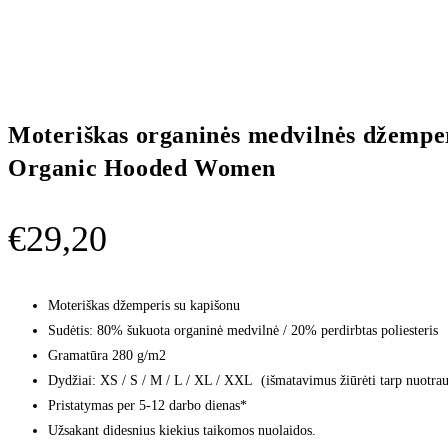
Moteriškas organinės medvilnės džempe
Organic Hooded Women
€
29,20
Moteriškas džemperis su kapišonu
Sudėtis: 80% šukuota organinė medvilnė / 20% perdirbtas poliesteris
Gramatūra 280 g/m2
Dydžiai: XS / S / M / L / XL / XXL (išmatavimus žiūrėti tarp nuotra
Pristatymas per 5-12 darbo dienas*
Užsakant didesnius kiekius taikomos nuolaidos.