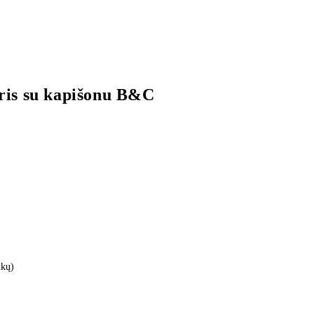
ris su kapišonu B&C
ukų)