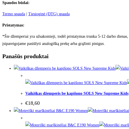
Spaudos būdai:
Termo spauda
|
Tiesioginė (DTG) spauda
Pristatymas:
*Šie džemperiai yra užsakomieji, todėl pristatymas trunka 5-12 darbo dienas, 
įsipareigojame pasiūlyti analogišką prekę arba grąžinti pinigus.
Panašūs produktai
Out of Stock
Vaikiškas džemperis be kapišono SOLS New Supreme Kids
€
18,60
Out of Stock