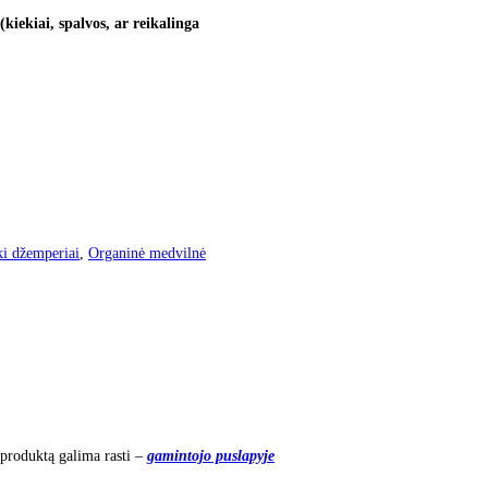
kiekiai, spalvos, ar reikalinga
ki džemperiai
,
Organinė medvilnė
 produktą galima rasti –
gamintojo puslapyje