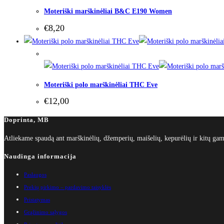
Moteriški marškinėliai B&C E190 Women
€
8,20
Out of Stock
Moteriški polo marškinėliai THC Eve
€
12,00
Doprinta, MB
Atliekame spaudą ant marškinėlių, džemperių, maišelių, kepurėlių ir kitų 
Naudinga informacija
Paslaugos
Prekių pirkimo – pardavimo taisyklės
Pristatymas
Grąžinimo sąlygos