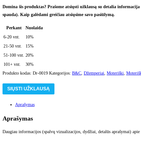
Domina šis produktas? Prašome atsiųsti užklausą su detalia informacija (
spauda). Kaip galėdami greičiau atsiųsime savo pasiūlymą.
Perkant
Nuolaida
6-20 vnt.
10%
21-50 vnt.
15%
51-100 vnt.
20%
101+ vnt.
30%
Produkto kodas:
Dr-0019
Kategorijos:
B&C
,
Džemperiai
,
Moteriški
,
Moteriš
SIŲSTI UŽKLAUSĄ
Aprašymas
Aprašymas
Daugiau informacijos (spalvų vizualizacijos, dydžiai, detalūs aprašymai) apie