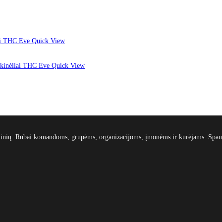
Quick View
Quick View
gaminių. Rūbai komandoms, grupėms, organizacijoms, įmonėms ir kūrėjams. Spau