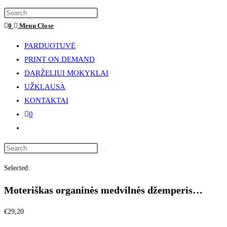
website
Press
search
Escape
0
Menu
Close
to
PARDUOTUVĖ
close
PRINT ON DEMAND
the
DARŽELIUI MOKYKLAI
search
UŽKLAUSA
panel.
KONTAKTAI
0
Toggle
website
Search
search
this
Selected:
website
Moteriškas organinės medvilnės džemperis…
€
29,20