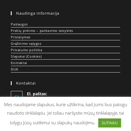
Naudinga Informacija
Paslaugos
Prekių pirkimo – pardavimo taisyklės
Pristatymas
Grąžinimo sąlygos
Privatumo politika
Slapukai (Cookies)
Kontaktai
DUK
Kontaktai
El. paštas:
Opens
info@doprint.lt
in
Mes naudojame slapukus, kurie užtikrina, kad Jums bus patogu
your
naudotis tinklalapiu. Jei toliau naršysite mūsų tinklalapyje, tai
application
tolygu Jūsų sutikimui su slapukų naudojimu.
SUTINKU
© DOPRINT.LT - Spauda ant Drabužių ir Merch Gamyba