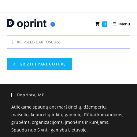
Skip
to
content
Menu
0
KREPŠELIS DAR TUŠČIAS.
GRĮŽTI Į PARDUOTUVĘ
Doprinta, MB
Atliekame spaudą ant marškinėlių, džemperių,
maišelių, kepurėlių ir kitų gaminių. Rūbai komandoms,
grupėms, organizacijoms, įmonėms ir kūrėjams.
Spauda nuo 5 vnt., gamyba Lietuvoje.