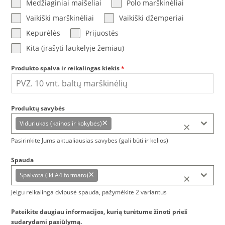
Medžiaginiai maišeliai
Polo marškinėliai
Vaikiški marškinėliai
Vaikiški džemperiai
Kepurėlės
Prijuostės
Kita (įrašyti laukelyje žemiau)
Produkto spalva ir reikalingas kiekis
*
Produktų savybės
×
×
Viduriukas (kainos ir kokybės)
Pasirinkite Jums aktualiausias savybes (gali būti ir kelios)
Spauda
×
×
Spalvota (iki A4 formato)
Jeigu reikalinga dvipusė spauda, pažymėkite 2 variantus
Pateikite daugiau informacijos, kurią turėtume žinoti prieš
sudarydami pasiūlymą.