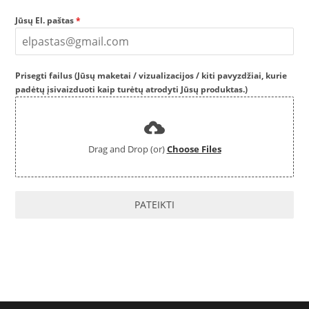
Jūsų El. paštas
*
Prisegti failus (Jūsų maketai / vizualizacijos / kiti pavyzdžiai, kurie
padėtų įsivaizduoti kaip turėtų atrodyti Jūsų produktas.)
Drag and Drop (or)
Choose Files
PATEIKTI