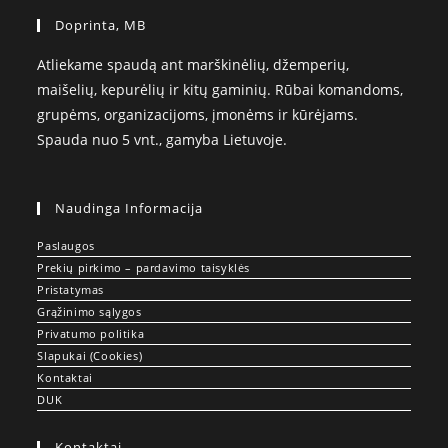
Doprinta, MB
Atliekame spaudą ant marškinėlių, džemperių,
maišelių, kepurėlių ir kitų gaminių. Rūbai komandoms,
grupėms, organizacijoms, įmonėms ir kūrėjams.
Spauda nuo 5 vnt., gamyba Lietuvoje.
Naudinga Informacija
Paslaugos
Prekių pirkimo – pardavimo taisyklės
Pristatymas
Grąžinimo sąlygos
Privatumo politika
Slapukai (Cookies)
Kontaktai
DUK
Kontaktai