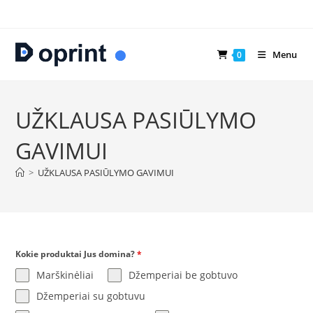
Skip
to
content
Menu
0
UŽKLAUSA PASIŪLYMO
GAVIMUI
>
UŽKLAUSA PASIŪLYMO GAVIMUI
Kokie produktai Jus domina?
*
Marškinėliai
Džemperiai be gobtuvo
Džemperiai su gobtuvu