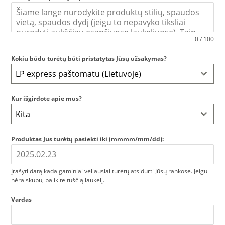
0 / 100
Kokiu būdu turėtų būti pristatytas Jūsų užsakymas?
LP express paštomatu (Lietuvoje)
Kur išgirdote apie mus?
Kita
Produktas Jus turėtų pasiekti iki (mmmm/mm/dd):
Įrašyti datą kada gaminiai vėliausiai turėtų atsidurti Jūsų rankose. Jeigu
nėra skubu, palikite tuščią laukelį.
Vardas