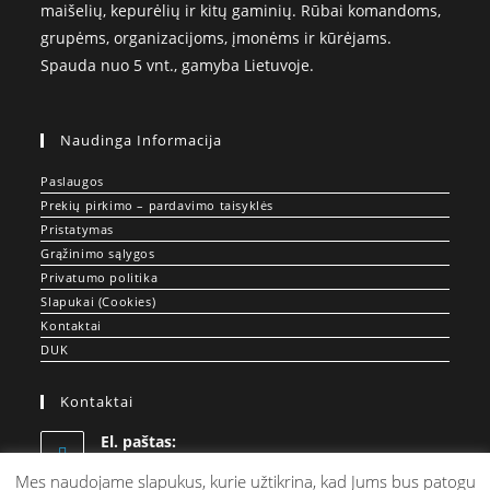
maišelių, kepurėlių ir kitų gaminių. Rūbai komandoms,
grupėms, organizacijoms, įmonėms ir kūrėjams.
Spauda nuo 5 vnt., gamyba Lietuvoje.
Naudinga Informacija
Paslaugos
Prekių pirkimo – pardavimo taisyklės
Pristatymas
Grąžinimo sąlygos
Privatumo politika
Slapukai (Cookies)
Kontaktai
DUK
Kontaktai
El. paštas:
Opens
info@doprint.lt
in
Mes naudojame slapukus, kurie užtikrina, kad Jums bus patogu