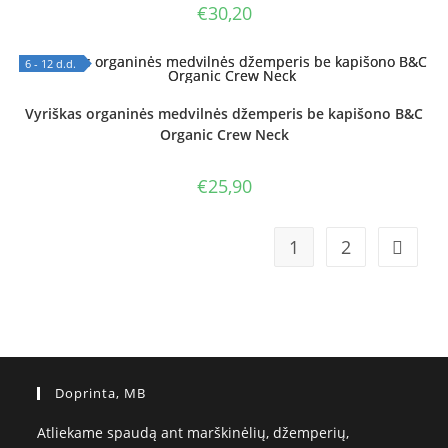
€
30,20
6 - 12 d.d.
OUT OF STOCK
Vyriškas organinės medvilnės džemperis be kapišono B&C
Organic Crew Neck
€
25,90
1
2
Doprinta, MB
Atliekame spaudą ant marškinėlių, džemperių,