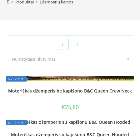
>
Produktai
>
Džemperių kainos
Numatytasis rikiavimas
6 - 12 d.d.
OUT OF STOCK
Moteriškas džemperis be kapišono B&C Queen Crew Neck
€
25,80
6 - 12 d.d.
OUT OF STOCK
Moteriškas džemperis su kapišonu B&C Queen Hooded