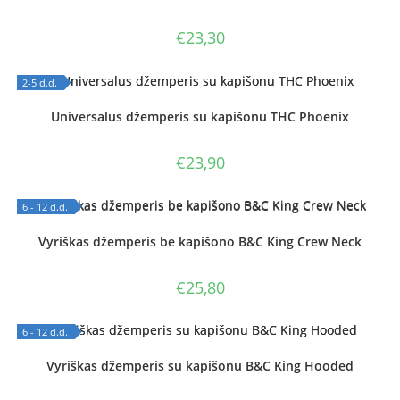
€
23,30
2-5 d.d.
OUT OF STOCK
Universalus džemperis su kapišonu THC Phoenix
€
23,90
6 - 12 d.d.
OUT OF STOCK
Vyriškas džemperis be kapišono B&C King Crew Neck
€
25,80
6 - 12 d.d.
OUT OF STOCK
Vyriškas džemperis su kapišonu B&C King Hooded