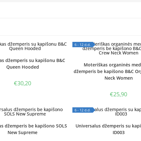
6 - 12 d.d.
 STOCK
OUT OF STOCK
as džemperis su kapišonu B&C
Moteriškas organinės med
Queen Hooded
džemperis be kapišono B&C Or
Neck Women
€
30,20
€
25,90
6 - 12 d.d.
 STOCK
OUT OF STOCK
us džemperis be kapišono SOLS
Universalus džemperis su kap
New Supreme
ID003