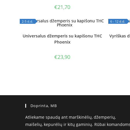
€
21,70
2-5 d.d.
6 - 12 d.d.
OUT OF STOCK
OUT OF
Universalus džemperis su kapišonu THC
Vyriškas 
Phoenix
€
23,90
Doprinta, MB
Atliekame spaudą ant marškinėlių, džemperių,
maišelių, kepurėlių ir kitų gaminių. Rūbai komandoms