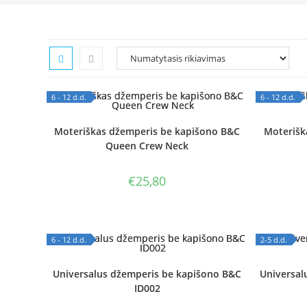
6 - 12 d.d.
6 - 12 d.d.
OUT OF STOCK
OUT OF
Moteriškas džemperis be kapišono B&C
Moterišk
Queen Crew Neck
€
25,80
6 - 12 d.d.
2-5 d.d.
OUT OF STOCK
OUT OF
Universalus džemperis be kapišono B&C
Universal
ID002