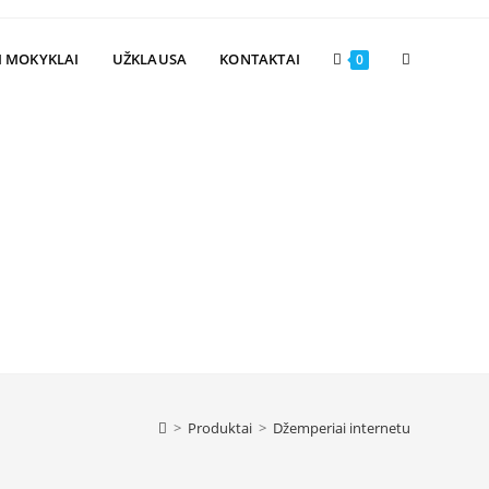
Toggle
I MOKYKLAI
UŽKLAUSA
KONTAKTAI
0
website
search
>
Produktai
>
Džemperiai internetu