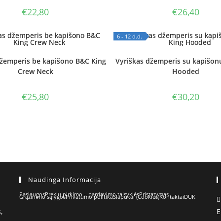
€
22,80
€
26,40
6 - 12 d.d.
 STOCK
OUT OF STOCK
džemperis be kapišono B&C King
Vyriškas džemperis su kapišon
Crew Neck
Hooded
€
25,80
€
30,20
Naudinga Informacija
Paslaugos
Prekių pirkimo – pardavimo taisyklės
Pristatymas
Grąžinimo sąlygos
Privatumo politika
Slapukai (Cookies)
Kontaktai
DUK
,
E