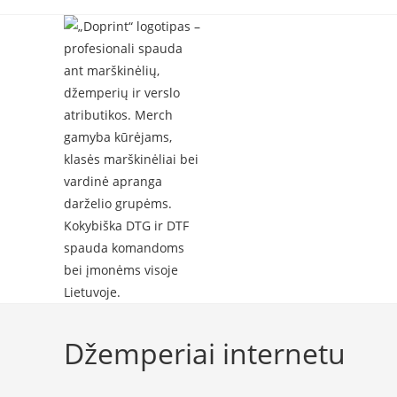
Skip
to
content
Džemperiai internetu