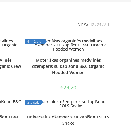
VIEW:
12
24
ALL
6 - 12 d.d.
OUT OF STOCK
vilnės
Moteriškas organinės medvilnės
ganic Crew
džemperis su kapišonu B&C Organic
Hooded Women
€
29,20
2-5 d.d.
OUT OF STOCK
išonu B&C
Universalus džemperis su kapišonu SOLS
Snake