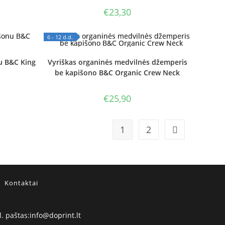
€
23,30
6 - 12 d.d.
OUT OF STOCK
u B&C King
Vyriškas organinės medvilnės džemperis
be kapišono B&C Organic Crew Neck
€
25,90
1
2
Kontaktai
Opens
l. paštas:
info@doprint.lt