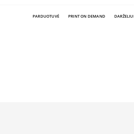
PARDUOTUVĖ
PRINT ON DEMAND
DARŽELIU