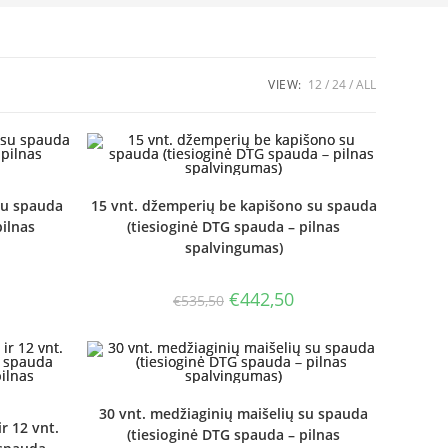
VIEW:
12
24
ALL
su spauda
15 vnt. džemperių be kapišono su spauda
pilnas
(tiesioginė DTG spauda – pilnas
spalvingumas)
urrent
Original
Current
€
442,50
€
535,50
rice
price
price
:
was:
is:
123,00.
€535,50.
€442,50.
30 vnt. medžiaginių maišelių su spauda
r 12 vnt.
(tiesioginė DTG spauda – pilnas