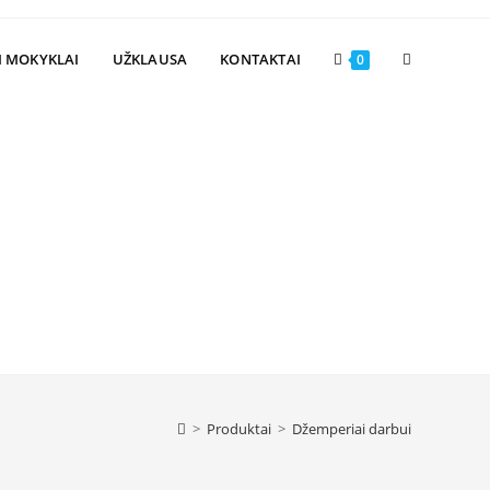
Toggle
I MOKYKLAI
UŽKLAUSA
KONTAKTAI
0
website
search
>
Produktai
>
Džemperiai darbui