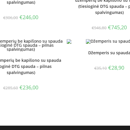
džemperių be kapišono su
spalvingumas)
(tiesioginė DTG spauda – 
spalvingumas)
Original
Current
€
246,00
€
306,00
price
price
was:
is:
Original
C
€
745,20
€
946,80
€306,00.
€246,00.
price
p
was:
is
€946,80.
€
Džemperis su spaud
emperių be kapišono su spauda
ioginė DTG spauda – pilnas
Original
Cu
€
28,90
€
35,10
price
pri
spalvingumas)
was:
is:
€35,10.
€28
Original
Current
€
236,00
€
285,60
price
price
was:
is:
€285,60.
€236,00.