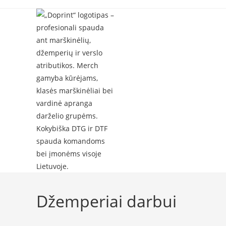
Skip
to
content
Džemperiai darbui