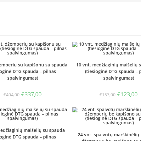
žemperių su kapišonu su spauda
10 vnt. medžiaginių maišelių 
ioginė DTG spauda – pilnas
(tiesioginė DTG spauda – 
spalvingumas)
spalvingumas)
Original
Current
Original
C
€
337,00
€
123,00
€
404,00
€
153,00
price
price
price
p
was:
is:
was:
is
€404,00.
€337,00.
€153,00.
€
medžiaginių maišelių su spauda
24 vnt. spalvotų marškinėlių i
ioginė DTG spauda – pilnas