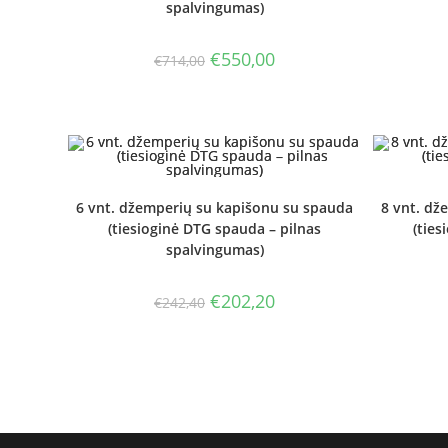
spalvingumas)
Original
Current
€
550,00
€
714,00
price
price
was:
is:
€714,00.
€550,00.
6 vnt. džemperių su kapišonu su spauda
8 vnt. dž
(tiesioginė DTG spauda – pilnas
(ties
spalvingumas)
Original
Current
€
202,20
€
242,40
price
price
was:
is:
€242,40.
€202,20.