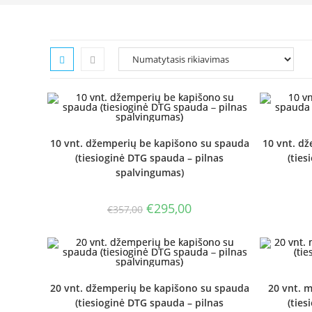
10 vnt. džemperių be kapišono su spauda
10 vnt. d
(tiesioginė DTG spauda – pilnas
(ties
spalvingumas)
Original
Current
€
295,00
€
357,00
price
price
was:
is:
€357,00.
€295,00.
20 vnt. džemperių be kapišono su spauda
20 vnt. 
(tiesioginė DTG spauda – pilnas
(ties