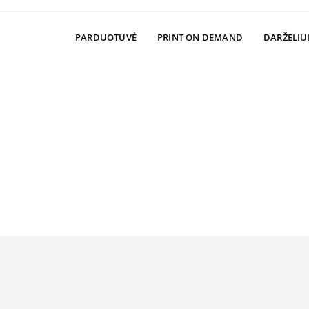
PARDUOTUVĖ
PRINT ON DEMAND
DARŽELIU