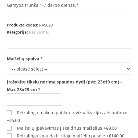
Gamyba trunka 1-7 darbo dienas.*
Produkto kodas:
PAS020
Kategorija:
Pasiūlymai
Maišelių spalva
Įrašykite tikslų norimą spaudos dydį (pvz: 23x19 cm) -
Max 25x25 cm
Reikalinga maketo patikra ir vizualizacijos atsiuntimas
+€5,00
Maišelių įpakavimas į skaidrius maišelius
+€9,00
Reikalinga spauda ir kitoje maišelio pusėje
+€140,00