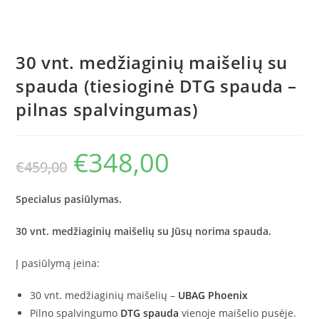
30 vnt. medžiaginių maišelių su
spauda (tiesioginė DTG spauda –
pilnas spalvingumas)
€
348,00
Original
Current
€
459,00
price
price
was:
is:
€459,00.
€348,00.
Specialus pasiūlymas.
30 vnt. medžiaginių maišelių su Jūsų norima spauda.
Į pasiūlymą įeina:
30 vnt. medžiaginių maišelių –
UBAG Phoenix
Pilno spalvingumo
DTG spauda
vienoje maišelio pusėje.