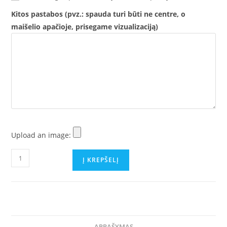
Kitos pastabos (pvz.: spauda turi būti ne centre, o
maišelio apačioje, prisegame vizualizaciją)
Upload an image:
produkto
Į KREPŠELĮ
kiekis:
30
vnt.
medžiaginių
maišelių
APRAŠYMAS