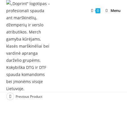
Skip
to
Menu
0
content
Previous Product