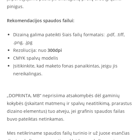
pinigus.
Rekomendacijos spaudos failui:
Dizainą galima pateikti šiais failų formatais: .pdf, .tiff,
.png, .jpg
Rezoliucija: nuo
300dpi
CMYK spalvų modelis
Įsitikinkite, kad maketo fonas panaikintas, jeigu jis
nereikalingas.
„DOPRINTA, MB“ neprisiima atsakomybės dėl gaminių
kokybės (įskaitant matmenų ir spalvų neatitikimą, prarastus
dizaino elementus) tuo atveju, jei grafinis spaudos failas
buvo pateiktas netinkamas.
Mes netikriname spaudos failų turinio ir už juose esančias