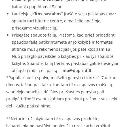
kainuoja papildomai 5 eur.
Laukelyje
„Kitos pastabos”
įrašėte savo pastabas (pvz.:
spauda turi būti ne centre, o maišelio apačioje,
prisegame vizualizaciją).
Prisegėte spaudos failą. Prašome, kad prieš pridedant
spaudos failą patikrintumėte ar jo kokybė ir formatas
atitinka mūsų rekomendacijas (jos pateiktos žemiau).
Nuo prisegto paveikslėlio kokybės priklausys spaudos
kokybė. Spaudos failą bei kitas pastabas galite tiesiogiai
atsiųsti į mūsų el. paštą –
info@doprint.lt
*Populiariausių spalvų maišelių gamyba trunka 1-7 darbo
dienas, tačiau pasitaiko, kad tam tikros spalvos maišelių
sandelyje nebelikę, dėl šios priežasties gamyba gali
prailgėti. Todėl esant skubiam projektui prašome susisiekti
dėl likučių patikslinimo.
**Neturint užsakyto tam tikros spalvos produkto,
įsipareigojame pasiūlyti analogišką prekę arba grąžinti