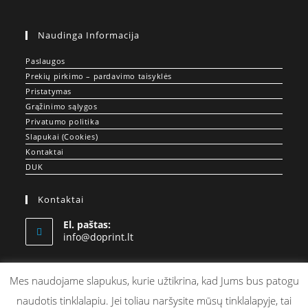
Naudinga Informacija
Paslaugos
Prekių pirkimo – pardavimo taisyklės
Pristatymas
Grąžinimo sąlygos
Privatumo politika
Slapukai (Cookies)
Kontaktai
DUK
Kontaktai
El. paštas:
Opens
info@doprint.lt
in
your
application
Mes naudojame slapukus, kurie užtikrina, kad Jums bus patogu
© DOPRINT.LT - Spauda ant Drabužių ir Merch Gamyba
naudotis tinklalapiu. Jei toliau naršysite mūsų tinklalapyje, tai