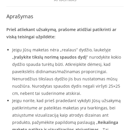
su
spauda
Aprašymas
(tiesioginė
DTG
Prieš atliekant užsakymą, prašome atidžiai patikrinti ar
spauda
viską teisingai užpildėte:
-
pilnas
Jeigu Jūsų maketas nėra „realaus” dydžio, laukelyje
spalvingumas)
„
Įrašykite tikslų norimą spaudos dydį
” nurodykite kokio
dydžio spauda turėtų būti. Atkreipkite dėmesį, kad
paveikslėlis didinamas/mažinamas proporcingai.
Nenurodžius tikslaus dydžio jis bus nustatomas mūsų
nuožiūra. Nurodytas spaudos dydis negali viršyti 25×25
cm, nebent tai suderinome atskirai.
Jeigu norite, kad prieš pradedant vykdyti Jūsų užsakymą
patikrintume ar pateiktas maketas yra tvarkingas, bei
atsiųstume vizualizaciją kaip atrodys dizainas ant
produkto, pažymėkite papildomą paslaugą „
Reikalinga
maketo patikra ir vizualizacijos atsiuntimas
„. Tai