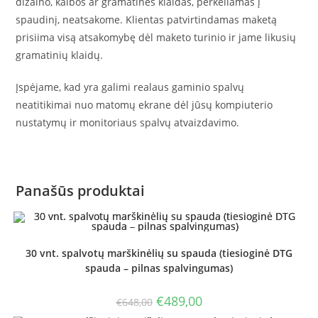
dizaino, kalbos ar gramatines klaidas, perkeliamas į
spaudinį, neatsakome. Klientas patvirtindamas maketą
prisiima visą atsakomybę dėl maketo turinio ir jame likusių
gramatinių klaidų.
Įspėjame, kad yra galimi realaus gaminio spalvų
neatitikimai nuo matomų ekrane dėl jūsų kompiuterio
nustatymų ir monitoriaus spalvų atvaizdavimo.
Panašūs produktai
30 vnt. spalvotų marškinėlių su spauda (tiesioginė DTG
spauda – pilnas spalvingumas)
Original
Current
€
489,00
€
648,00
price
price