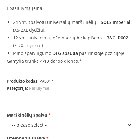
Į pasiūlymą įeina:
24 vnt. spalvotų universalių marškinėlių –
SOLS Imperial
(XS-2XL dydžiai)
12 vnt. universalių džemperių be kapišono –
B&C ID002
(S-2XL dydžiai)
Pilno spalvingumo
DTG spauda
pasirinktoje pozicijoje.
Gamyba trunka 4-13 darbo dienas.*
Produkto kodas:
PAS017
Kategorija:
Pasiūlymai
Marškinėlių spalva
Džemperių spalva