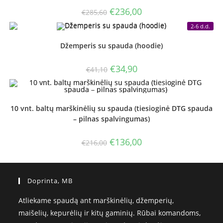
Original
Current
€
236,00
€
285,60
price
price
was:
is:
2-6 d.d.
€285,60.
€236,00.
Džemperis su spauda (hoodie)
Original
Current
€
34,90
€
41,10
price
price
was:
is:
€41,10.
€34,90.
10 vnt. baltų marškinėlių su spauda (tiesioginė DTG spauda
– pilnas spalvingumas)
Original
Current
€
136,00
€
216,00
price
price
was:
is:
€216,00.
€136,00.
Doprinta, MB
Atliekame spaudą ant marškinėlių, džemperių,
maišelių, kepurėlių ir kitų gaminių. Rūbai komandoms,