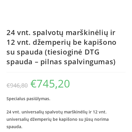
24 vnt. spalvotų marškinėlių ir
12 vnt. džemperių be kapišono
su spauda (tiesioginė DTG
spauda – pilnas spalvingumas)
€
745,20
Original
Current
€
946,80
price
price
was:
is:
€946,80.
€745,20.
Specialus pasiūlymas.
24 vnt. universalių spalvotų marškinėlių ir 12 vnt.
universalių džemperių be kapišono su Jūsų norima
spauda.