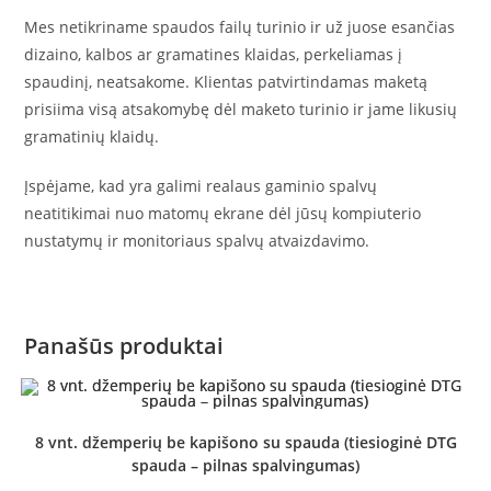
Mes netikriname spaudos failų turinio ir už juose esančias
dizaino, kalbos ar gramatines klaidas, perkeliamas į
spaudinį, neatsakome. Klientas patvirtindamas maketą
prisiima visą atsakomybę dėl maketo turinio ir jame likusių
gramatinių klaidų.
Įspėjame, kad yra galimi realaus gaminio spalvų
neatitikimai nuo matomų ekrane dėl jūsų kompiuterio
nustatymų ir monitoriaus spalvų atvaizdavimo.
Panašūs produktai
8 vnt. džemperių be kapišono su spauda (tiesioginė DTG
spauda – pilnas spalvingumas)