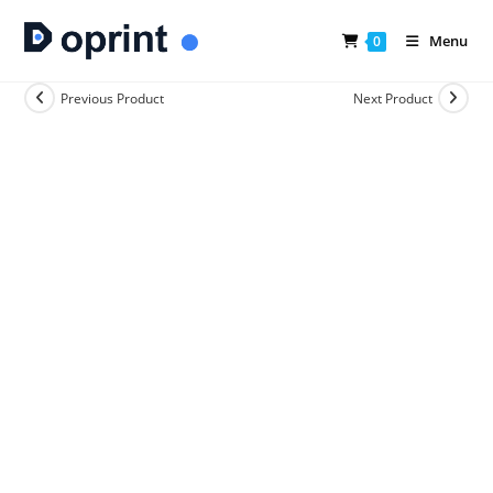
Skip
to
Menu
0
content
Previous Product
Next Product