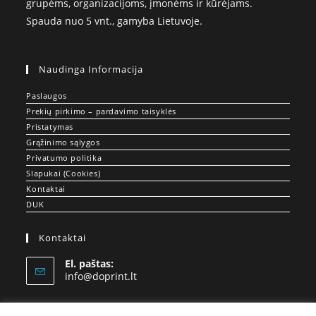
grupėms, organizacijoms, įmonėms ir kūrėjams.
Spauda nuo 5 vnt., gamyba Lietuvoje.
Naudinga Informacija
Paslaugos
Prekių pirkimo – pardavimo taisyklės
Pristatymas
Grąžinimo sąlygos
Privatumo politika
Slapukai (Cookies)
Kontaktai
DUK
Kontaktai
El. paštas:
Opens
info@doprint.lt
in
your
application