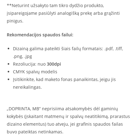
**Neturint užsakyto tam tikro dydžio produkto,
įsipareigojame pasiūlyti analogišką prekę arba grąžinti
pinigus.
Rekomendacijos spaudos failui:
Dizainą galima pateikti šiais failų formatais: .pdf, .tiff,
.png, .jpg
Rezoliucija: nuo
300dpi
CMYK spalvų modelis
Įsitikinkite, kad maketo fonas panaikintas, jeigu jis
nereikalingas.
„DOPRINTA, MB“ neprisiima atsakomybės dėl gaminių
kokybės (įskaitant matmenų ir spalvų neatitikimą, prarastus
dizaino elementus) tuo atveju, jei grafinis spaudos failas
buvo pateiktas netinkamas.