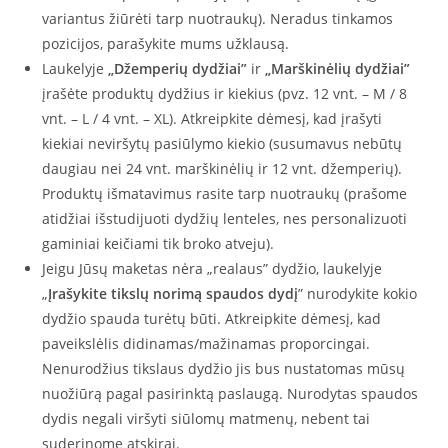
spauda
variantus žiūrėti tarp nuotraukų). Neradus tinkamos
(tiesioginė
pozicijos, parašykite mums užklausą.
DTG
Laukelyje
„Džemperių dydžiai”
ir
„Marškinėlių dydžiai”
spauda
įrašėte produktų dydžius ir kiekius (pvz. 12 vnt. – M / 8
-
vnt. – L / 4 vnt. – XL). Atkreipkite dėmesį, kad įrašyti
pilnas
kiekiai neviršytų pasiūlymo kiekio (susumavus nebūtų
spalvingumas)
daugiau nei 24 vnt. marškinėlių ir 12 vnt. džemperių).
Produktų išmatavimus rasite tarp nuotraukų (prašome
atidžiai išstudijuoti dydžių lenteles, nes personalizuoti
gaminiai keičiami tik broko atveju).
Jeigu Jūsų maketas nėra „realaus” dydžio, laukelyje
„
Įrašykite tikslų norimą spaudos dydį
” nurodykite kokio
dydžio spauda turėtų būti. Atkreipkite dėmesį, kad
paveikslėlis didinamas/mažinamas proporcingai.
Nenurodžius tikslaus dydžio jis bus nustatomas mūsų
nuožiūrą pagal pasirinktą paslaugą. Nurodytas spaudos
dydis negali viršyti siūlomų matmenų, nebent tai
suderinome atskirai.