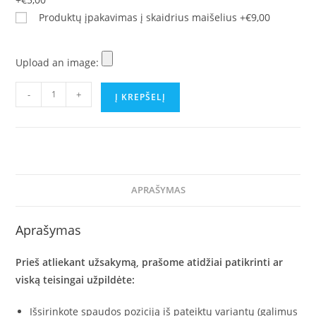
Produktų įpakavimas į skaidrius maišelius
+€9,00
Upload an image:
produkto
-
+
Į KREPŠELĮ
kiekis:
24
vnt.
spalvotų
marškinėlių
APRAŠYMAS
ir
12
Aprašymas
vnt.
džemperių
Prieš atliekant užsakymą, prašome atidžiai patikrinti ar
be
viską teisingai užpildėte:
kapišono
su
Išsirinkote spaudos poziciją iš pateiktų variantų (galimus