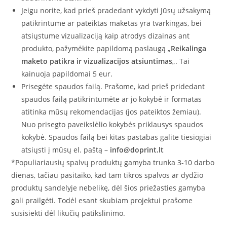
Jeigu norite, kad prieš pradedant vykdyti Jūsų užsakymą
patikrintume ar pateiktas maketas yra tvarkingas, bei
atsiųstume vizualizaciją kaip atrodys dizainas ant
produkto, pažymėkite papildomą paslaugą „
Reikalinga
maketo patikra ir vizualizacijos atsiuntimas
„. Tai
kainuoja papildomai 5 eur.
Prisegėte spaudos failą. Prašome, kad prieš pridedant
spaudos failą patikrintumėte ar jo kokybė ir formatas
atitinka mūsų rekomendacijas (jos pateiktos žemiau).
Nuo prisegto paveikslėlio kokybės priklausys spaudos
kokybė. Spaudos failą bei kitas pastabas galite tiesiogiai
atsiųsti į mūsų el. paštą –
info@doprint.lt
*Populiariausių spalvų produktų gamyba trunka 3-10 darbo
dienas, tačiau pasitaiko, kad tam tikros spalvos ar dydžio
produktų sandelyje nebelikę, dėl šios priežasties gamyba
gali prailgėti. Todėl esant skubiam projektui prašome
susisiekti dėl likučių patikslinimo.