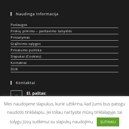
Naudinga Informacija
Paslaugos
Prekių pirkimo – pardavimo taisyklės
Pristatymas
Grąžinimo sąlygos
Privatumo politika
Slapukai (Cookies)
Kontaktai
DUK
Kontaktai
El. paštas:
Opens
info@doprint.lt
in
Mes naudojame slapukus, kurie užtikrina, kad Jums bus patogu
your
naudotis tinklalapiu. Jei toliau naršysite mūsų tinklalapyje, tai
application
tolygu Jūsų sutikimui su slapukų naudojimu.
SUTINKU
© DOPRINT.LT - Spauda ant Drabužių ir Merch Gamyba