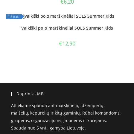
€
6,20
2-5 d.d.
OUT OF STOCK
Vaikiški polo marškinėliai SOLS Summer Kids
€
12,90
Doprinta, MB
Atliekame spaudą ant marškinėlių, džemperių,
maišelių, kepurėlių ir kitų gaminių. Rūbai komandoms,
grupėms, organizacijoms, įmonėms ir kūrėjams.
Spauda nuo 5 vnt., gamyba Lietuvoje.