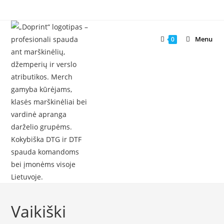
Skip
to
content
Menu
0
Vaikiški