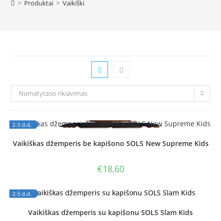
>
Produktai
>
Vaikiški
Numatytasis rikiavimas
2-5 d.d.
OUT OF STOCK
Vaikiškas džemperis be kapišono SOLS New Supreme Kids
€
18,60
2-5 d.d.
OUT OF STOCK
Vaikiškas džemperis su kapišonu SOLS Slam Kids