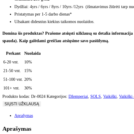
Dydžiai: 4yrs / 6yrs / 8yrs / 10yrs /12yrs (išmatavimus žiūrėti tarp nu
Pristatymas per 1-5 darbo dienas*
Užsakant didesnius kiekius taikomos nuolaidos.
Domina šis produktas? Prašome atsiųsti užklausą su detalia informacija (
spauda). Kaip galėdami greičiau atsiųsime savo pasiūlymą.
Perkant
Nuolaida
6-20 vnt.
10%
21-50 vnt.
15%
51-100 vnt.
20%
101+ vnt.
30%
Produkto kodas:
Dr-0024
Kategorijos:
Džemperiai
,
SOLS
,
Vaikiški
,
Vaikiški
SIŲSTI UŽKLAUSĄ
Aprašymas
Aprašymas