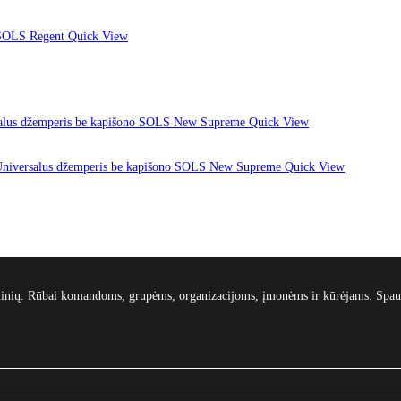
Quick View
Quick View
Quick View
gaminių. Rūbai komandoms, grupėms, organizacijoms, įmonėms ir kūrėjams. Spau