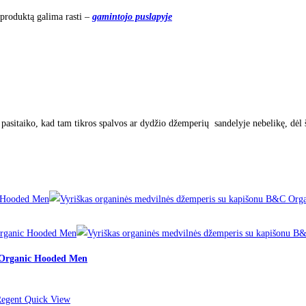
 produktą galima rasti –
gamintojo puslapyje
asitaiko, kad tam tikros spalvos ar dydžio džemperių sandelyje nebelikę, dėl šio
C Organic Hooded Men
Quick View