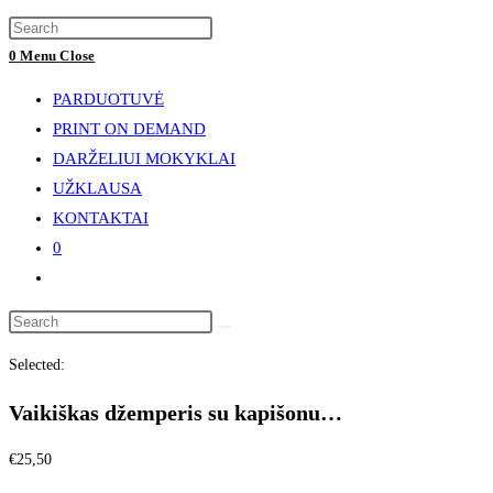
website
Press
search
Escape
0
Menu
Close
to
PARDUOTUVĖ
close
PRINT ON DEMAND
the
DARŽELIUI MOKYKLAI
search
UŽKLAUSA
panel.
KONTAKTAI
0
Toggle
website
Search
search
this
Selected:
website
Vaikiškas džemperis su kapišonu…
€
25,50