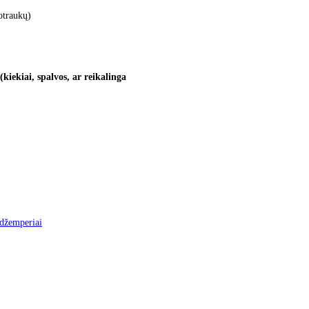
otraukų)
kiekiai, spalvos, ar reikalinga
 džemperiai