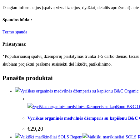
Daugiau informacijos (spalvų vizualizacijos, dydžiai, detalūs aprašymai) apie
Spaudos būdai:
Termo spauda
Pristatymas:
*Populiariausių spalvų džemperių pristatymas trunka 1-5 darbo dienas, tačiau p
skubiam projektui prašome susisiekti dėl likučių patikslinimo.
Panašūs produktai
Out of Stock
Vyriškas organinės medvilnės džemperis su kapišonu B&
€
29,20