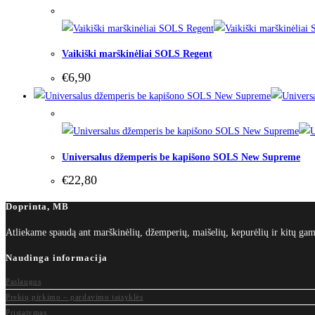
Out of Stock
Vaikiški marškinėliai SOLS Regent
€
6,90
Out of Stock
Universalus džemperis be kapišono SOLS New Supreme
€
22,80
Doprinta, MB
Atliekame spaudą ant marškinėlių, džemperių, maišelių, kepurėlių ir kitų 
Naudinga informacija
Paslaugos
Prekių pirkimo – pardavimo taisyklės
Pristatymas