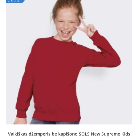
2-5 d.d.
OUT OF STOCK
Vaikiškas džemperis be kapišono SOLS New Supreme Kids