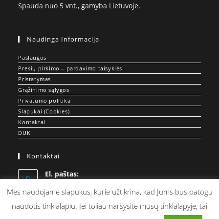
Spauda nuo 5 vnt., gamyba Lietuvoje.
Naudinga Informacija
Paslaugos
Prekių pirkimo – pardavimo taisyklės
Pristatymas
Grąžinimo sąlygos
Privatumo politika
Slapukai (Cookies)
Kontaktai
DUK
Kontaktai
El. paštas:
Opens
info@doprint.lt
in
Mes naudojame slapukus, kurie užtikrina, kad Jums bus patogu
your
naudotis tinklalapiu. Jei toliau naršysite mūsų tinklalapyje, tai
application