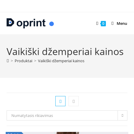
Skip
to
content
Menu
0
Vaikiški džemperiai kainos
>
Produktai
>
Vaikiški džemperiai kainos
Numatytasis rikiavimas