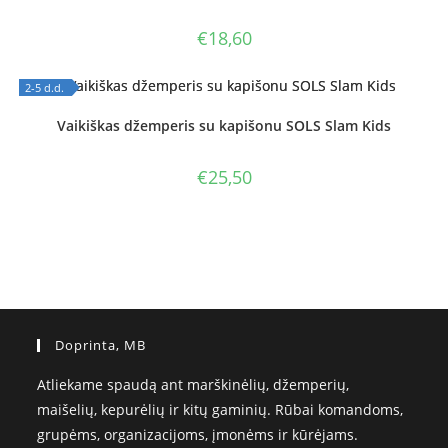
€
18,60
2-5 d.d.
OUT OF STOCK
Vaikiškas džemperis su kapišonu SOLS Slam Kids
€
25,50
Doprinta, MB
Atliekame spaudą ant marškinėlių, džemperių,
maišelių, kepurėlių ir kitų gaminių. Rūbai komandoms,
grupėms, organizacijoms, įmonėms ir kūrėjams.