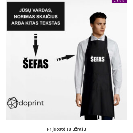
2-3 d.d.
Prijuostė su užrašu