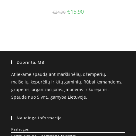
Original
Current
€
15,90
€
24,90
price
price
was:
is:
€24,90.
€15,90.
Doprinta, MB
Atliekame spaudą ant marškinėlių, džemperių,
maišelių, kepurėlių ir kitų gaminių. Rūbai komandoms,
grupėms, organizacijoms, įmonėms ir kūrėjams.
Spauda nuo 5 vnt., gamyba Lietuvoje.
Naudinga Informacija
Paslaugos
Prekių pirkimo – pardavimo taisyklės