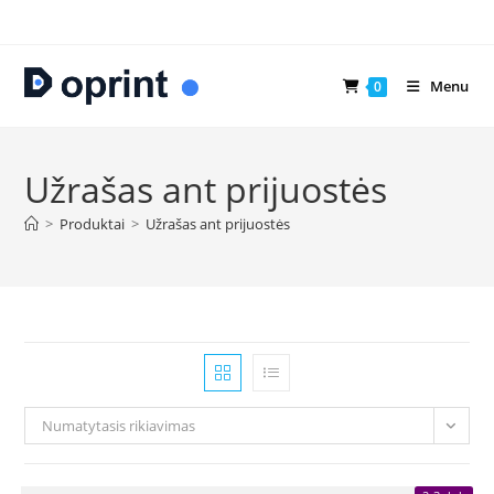
Skip
to
content
Menu
0
Užrašas ant prijuostės
>
Produktai
>
Užrašas ant prijuostės
Numatytasis rikiavimas