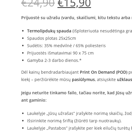
€
24,90
€
15,90
price
price
was:
is:
€24,90.
€15,90.
Prijuostė su užrašu (vardu, skaičiumi, kitu tekstu arba
Termolipdukų spauda
(išploteriuota nesudėtinga gra
Spaudos plotas 25x25cm
Sudėtis: 35% medvilnė / 65% poliesteris
Prijuostės išmatavimai 90 x 75 cm
Gamyba 2-3 darbo dienos.*
Dėl kainų bendradarbiaujant
Print On Demand (POD)
pr
kiekį – peržiūrėkite mūsų
pasiūlymus
, atsiųskite
užklau
Jeigu neturite tinkamo failo, tačiau norite, kad Jūsų u
ant gaminio:
Laukelyje „Jūsų užrašas” įrašykite norimą skaičių, žodį
Išsirinkite norimą šriftą (žiūrėti tarp nuotraukų).
Laukelyje „Pastabos” įrašykite per kiek eilučių turėtų 