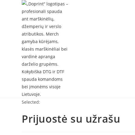
Skip
to
content
Selected:
Prijuostė su užrašu