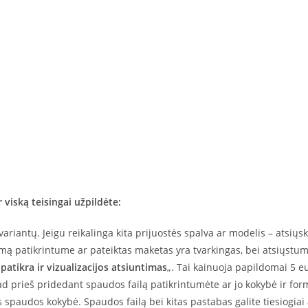
 viską teisingai užpildėte:
variantų. Jeigu reikalinga kita prijuostės spalva ar modelis – atsiųs
mą patikrintume ar pateiktas maketas yra tvarkingas, bei atsiųstume
atikra ir vizualizacijos atsiuntimas
„. Tai kainuoja papildomai 5 eu
kad prieš pridedant spaudos failą patikrintumėte ar jo kokybė ir fo
 spaudos kokybė. Spaudos failą bei kitas pastabas galite tiesiogiai 