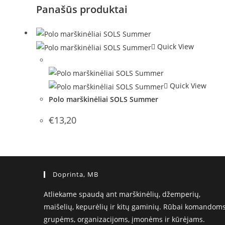
Panašūs produktai
Quick View
Out of Stock
Quick View
Polo marškinėliai SOLS Summer
€
13,20
Doprinta, MB
Atliekame spaudą ant marškinėlių, džemperių,
maišelių, kepurėlių ir kitų gaminių. Rūbai komandoms
grupėms, organizacijoms, įmonėms ir kūrėjams.