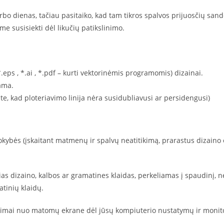
o dienas, tačiau pasitaiko, kad tam tikros spalvos prijuosčių sandel
e susisiekti dėl likučių patikslinimo.
*.eps , *.ai , *.pdf – kurti vektorinėmis programomis) dizainai.
tama.
inkite, kad ploteriavimo linija nėra susidubliavusi ar persidengusi)
bės (įskaitant matmenų ir spalvų neatitikimą, prarastus dizaino el
ias dizaino, kalbos ar gramatines klaidas, perkeliamas į spaudinį,
tinių klaidų.
ikimai nuo matomų ekrane dėl jūsų kompiuterio nustatymų ir monit