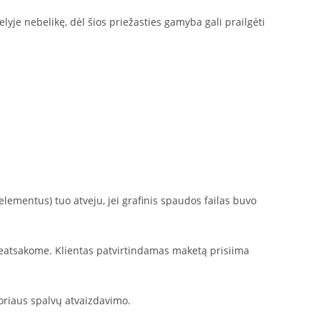
yje nebelikę, dėl šios priežasties gamyba gali prailgėti
ementus) tuo atveju, jei grafinis spaudos failas buvo
 neatsakome. Klientas patvirtindamas maketą prisiima
oriaus spalvų atvaizdavimo.