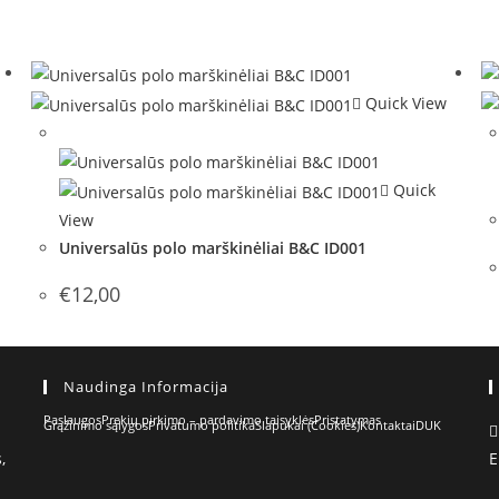
Quick View
Out of Stock
Quick
View
Universalūs polo marškinėliai B&C ID001
€
12,00
Naudinga Informacija
Paslaugos
Prekių pirkimo – pardavimo taisyklės
Pristatymas
Grąžinimo sąlygos
Privatumo politika
Slapukai (Cookies)
Kontaktai
DUK
,
E