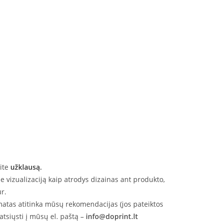
kite
užklausą
.
 vizualizaciją kaip atrodys dizainas ant produkto,
r.
rmatas atitinka mūsų rekomendacijas (jos pateiktos
atsiųsti į mūsų el. paštą –
info@doprint.lt