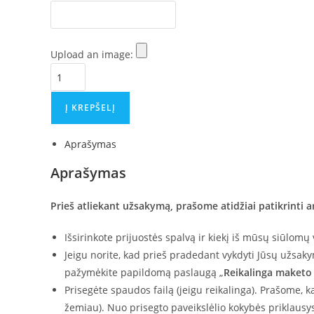
Upload an image:
produkto
kiekis:
Prijuostė
Į KREPŠELĮ
su
užrašu
Aprašymas
Aprašymas
Prieš atliekant užsakymą, prašome atidžiai patikrinti ar
Išsirinkote prijuostės spalvą ir kiekį iš mūsų siūlomų 
Jeigu norite, kad prieš pradedant vykdyti Jūsų užsaky
pažymėkite papildomą paslaugą „
Reikalinga maketo p
Prisegėte spaudos failą (jeigu reikalinga). Prašome, 
žemiau). Nuo prisegto paveikslėlio kokybės priklausys