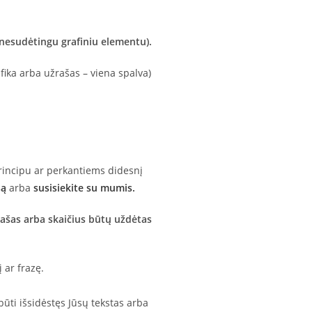
 nesudėtingu grafiniu elementu).
fika arba užrašas – viena spalva)
incipu ar perkantiems didesnį
są
arba
susisiekite su mumis.
žrašas arba skaičius būtų uždėtas
 ar frazę.
būti išsidėstęs Jūsų tekstas arba