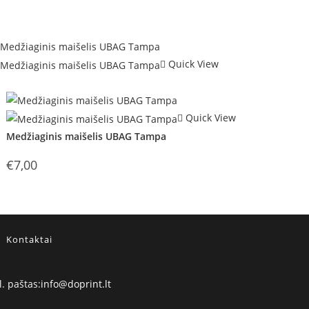
Quick View
Out of Stock
Quick View
Medžiaginis maišelis UBAG Tampa
€
7,00
Kontaktai
Opens
l. paštas:
info@doprint.lt
in