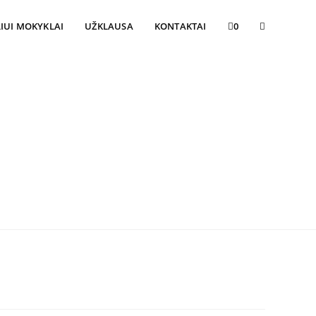
Toggle
IUI MOKYKLAI
UŽKLAUSA
KONTAKTAI
0
website
search