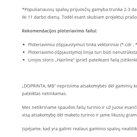
*Populiariausių spalvų prijuosčių gamyba trunka 2-3 darb
iki 11 darbo dienų. Todėl esant skubiam projektui prašom
Rekomendacijos ploteriavimo failui:
Ploteriavimui (išpjaustymui) tinka vektoriniai (*.cdr , 
Ploteriavimo (išpjaustymo) linija turi būti nenutrūks
Linijos storis „Hairline“ (prieš pateikiant failą įsitik
„DOPRINTA, MB“ neprisiima atsakomybės dėl gaminių koky
pateiktas netinkamas.
Mes netikriname spaudos failų turinio ir už juose esanč
visą atsakomybę dėl maketo turinio ir jame likusių grama
Įspėjame, kad yra galimi realaus gaminio spalvų neatit