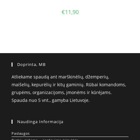
€
11,90
Doprinta, MB
Atliekame spaudą ant marškinėlių, džemperių,
maišelių, kepurėlių ir kitų gaminių. Rūbai komandoms,
grupėms, organizacijoms, įmonėms ir kūrėjams.
Spauda nuo 5 vnt., gamyba Lietuvoje.
Naudinga Informacija
Paslaugos