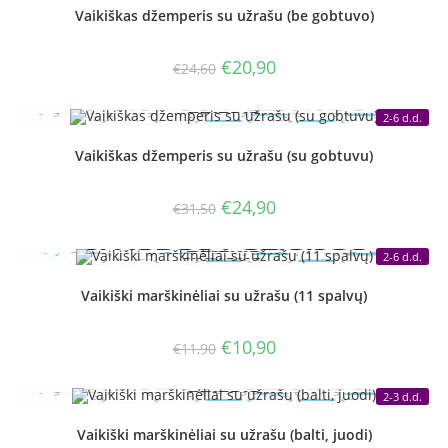
Vaikiškas džemperis su užrašu (be gobtuvo)
Original
Current
€
20,90
€
24,60
price
price
was:
is:
€24,60.
€20,90.
2-6 d.d.
Vaikiškas džemperis su užrašu (su gobtuvu)
Original
Current
€
24,90
€
31,50
price
price
was:
is:
€31,50.
€24,90.
2-6 d.d.
Vaikiški marškinėliai su užrašu (11 spalvų)
Original
Current
€
10,90
€
11,90
price
price
was:
is:
€11,90.
€10,90.
2-3 d.d.
Vaikiški marškinėliai su užrašu (balti, juodi)