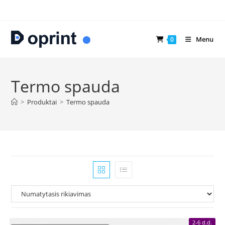
Skip
to
content
Menu
0
Termo spauda
>
Produktai
>
Termo spauda
2-6 d.d.