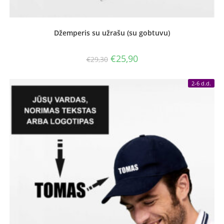
Džemperis su užrašu (su gobtuvu)
Original
Current
€
25,90
€
29,30
price
price
was:
is:
€29,30.
€25,90.
2-6 d.d.