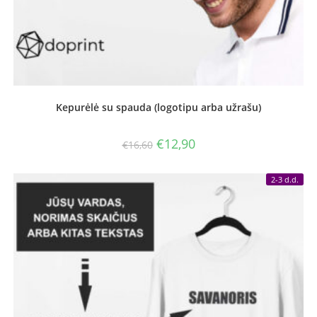
Kepurėlė su spauda (logotipu arba užrašu)
Original
Current
€
12,90
€
16,60
price
price
was:
is:
€16,60.
€12,90.
2-3 d.d.