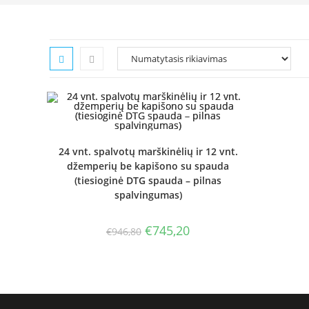
24 vnt. spalvotų marškinėlių ir 12 vnt.
džemperių be kapišono su spauda
(tiesioginė DTG spauda – pilnas
spalvingumas)
Original
Current
€
745,20
€
946,80
price
price
was:
is:
€946,80.
€745,20.