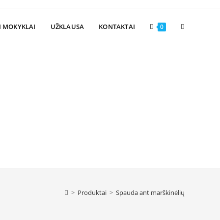
Toggle
I MOKYKLAI
UŽKLAUSA
KONTAKTAI
0
website
search
>
Produktai
>
Spauda ant marškinėlių