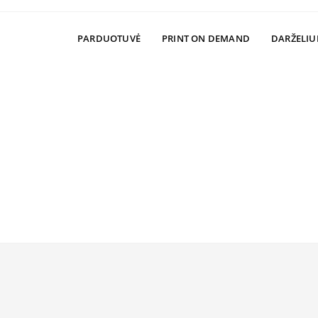
PARDUOTUVĖ
PRINT ON DEMAND
DARŽELIU