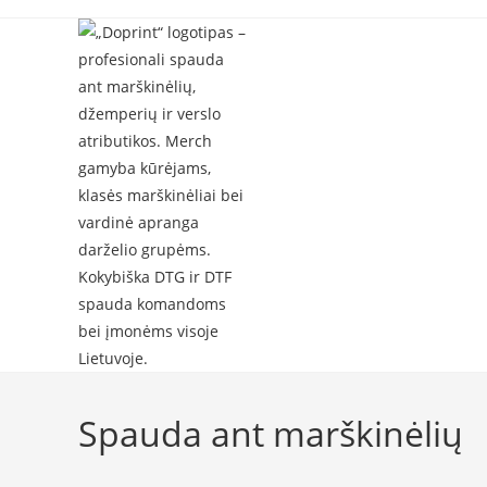
Skip
to
content
Spauda ant marškinėlių