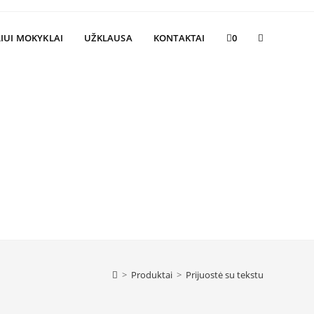
Toggle
IUI MOKYKLAI
UŽKLAUSA
KONTAKTAI
0
website
search
>
Produktai
>
Prijuostė su tekstu