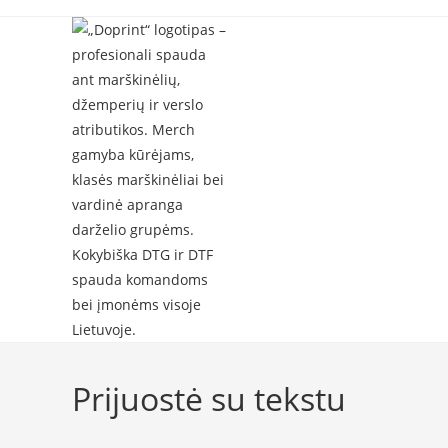
Skip
to
content
Prijuostė su tekstu