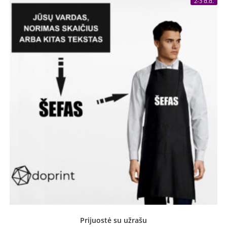
2-3 d.d.
Prijuostė su užrašu