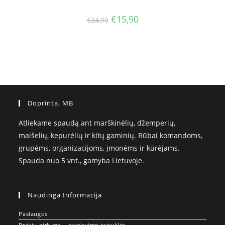
Original
Current
€
15,90
€
24,90
price
price
was:
is:
€24,90.
€15,90.
Doprinta, MB
Atliekame spaudą ant marškinėlių, džemperių,
maišelių, kepurėlių ir kitų gaminių. Rūbai komandoms,
grupėms, organizacijoms, įmonėms ir kūrėjams.
Spauda nuo 5 vnt., gamyba Lietuvoje.
Naudinga Informacija
Paslaugos
Prekių pirkimo – pardavimo taisyklės