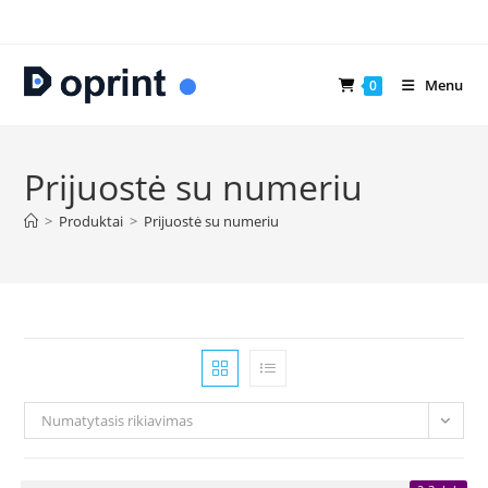
Skip
to
content
Menu
0
Prijuostė su numeriu
>
Produktai
>
Prijuostė su numeriu
Numatytasis rikiavimas