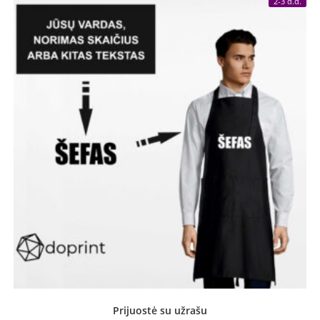
2-3 d.d.
Prijuostė su užrašu