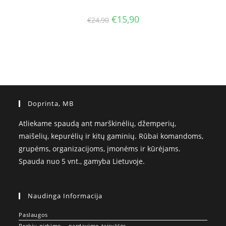
Original
Current
€
15,90
€
24,90
price
price
was:
is:
€24,90.
€15,90.
Doprinta, MB
Atliekame spaudą ant marškinėlių, džemperių,
maišelių, kepurėlių ir kitų gaminių. Rūbai komandoms,
grupėms, organizacijoms, įmonėms ir kūrėjams.
Spauda nuo 5 vnt., gamyba Lietuvoje.
Naudinga Informacija
Paslaugos
Prekių pirkimo – pardavimo taisyklės