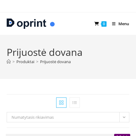
Skip
to
content
Menu
0
Prijuostė dovana
>
Produktai
>
Prijuostė dovana
Numatytasis rikiavimas