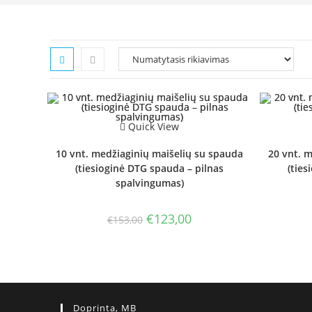
Quick View
10 vnt. medžiaginių maišelių su spauda
20 vnt. 
(tiesioginė DTG spauda – pilnas
(ties
spalvingumas)
Original
Current
€
123,00
€
153,00
price
price
was:
is:
€153,00.
€123,00.
Doprinta, MB