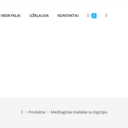
Toggle
I MOKYKLAI
UŽKLAUSA
KONTAKTAI
0
website
search
>
Produktai
>
Medžiaginiai maišeliai su logotipu