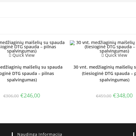
Quick View
Quick View
medžiaginių maišelių su spauda
30 vnt. medžiaginių maišelių 
ioginė DTG spauda – pilnas
(tiesioginė DTG spauda – 
spalvingumas)
spalvingumas)
Original
Current
Original
C
€
246,00
€
348,00
€
306,00
€
459,00
price
price
price
p
was:
is:
was:
is
€306,00.
€246,00.
€459,00.
€
Naudinga Informacija