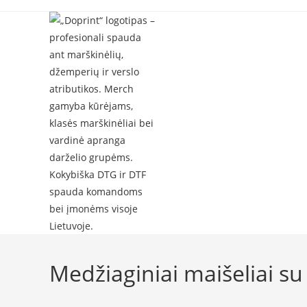
Skip
to
content
Medžiaginiai maišeliai su