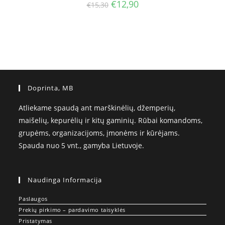
Original
Current
€
12,90
€
15,30
price
price
was:
is:
€15,30.
€12,90.
Doprinta, MB
Atliekame spaudą ant marškinėlių, džemperių,
maišelių, kepurėlių ir kitų gaminių. Rūbai komandoms,
grupėms, organizacijoms, įmonėms ir kūrėjams.
Spauda nuo 5 vnt., gamyba Lietuvoje.
Naudinga Informacija
Paslaugos
Prekių pirkimo – pardavimo taisyklės
Pristatymas