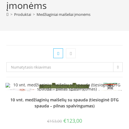
įmonėms
>
Produktai
>
Medžiaginiai maišeliai įmonėms
Numatytasis rikiavimas
10 vnt. medžiaginių maišelių su spauda (tiesioginė DTG
spauda – pilnas spalvingumas)
Original
Current
€
123,00
€
153,00
price
price
was:
is: