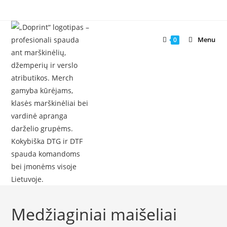
Skip
to
content
Menu
0
Medžiaginiai maišeliai