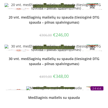
€153,00.
€123,00.
20 vnt. medžiaginių maišelių su spauda (tiesioginė DTG
spauda – pilnas spalvingumas)
Original
Current
€
246,00
€
306,00
price
price
was:
is:
€306,00.
€246,00.
30 vnt. medžiaginių maišelių su spauda (tiesioginė DTG
spauda – pilnas spalvingumas)
Original
Current
€
348,00
€
459,00
price
price
was:
is:
€459,00.
€348,00.
2-6 d.d.
Medžiaginis maišelis su spauda