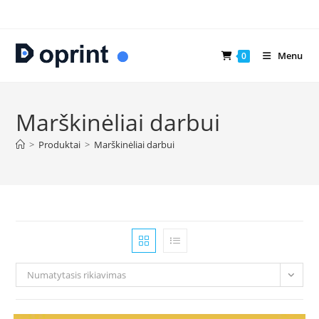
Skip
to
content
Menu
0
Marškinėliai darbui
>
Produktai
>
Marškinėliai darbui
Numatytasis rikiavimas