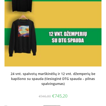
24 vnt. spalvotų marškinėlių ir 12 vnt. džemperių be
kapišono su spauda (tiesioginė DTG spauda – pilnas
spalvingumas)
Original
Current
€
745,20
€
946,80
price
price
was:
is:
€946,80.
€745,20.