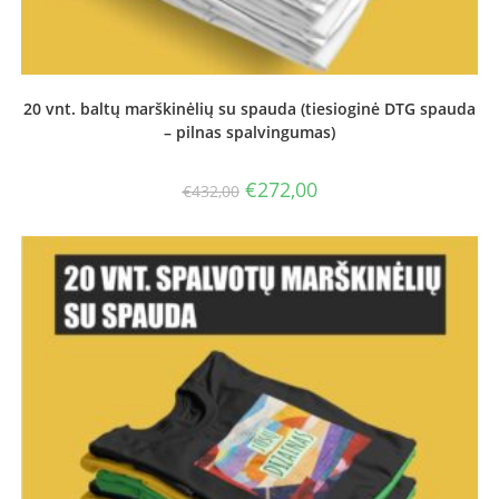
20 vnt. baltų marškinėlių su spauda (tiesioginė DTG spauda
– pilnas spalvingumas)
Original
Current
€
272,00
€
432,00
price
price
was:
is:
€432,00.
€272,00.