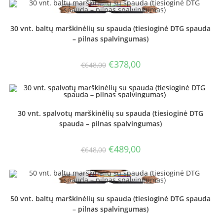
30 vnt. baltų marškinėlių su spauda (tiesioginė DTG spauda
– pilnas spalvingumas)
Original
Current
€
378,00
€
648,00
price
price
was:
is:
€648,00.
€378,00.
30 vnt. spalvotų marškinėlių su spauda (tiesioginė DTG
spauda – pilnas spalvingumas)
Original
Current
€
489,00
€
648,00
price
price
was:
is:
€648,00.
€489,00.
50 vnt. baltų marškinėlių su spauda (tiesioginė DTG spauda
– pilnas spalvingumas)