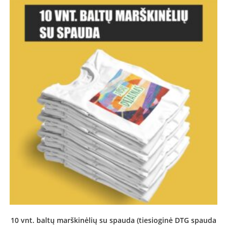
10 vnt. baltų marškinėlių su spauda (tiesioginė DTG spauda