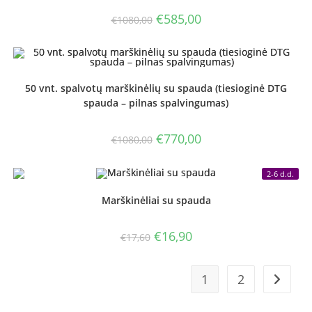
Original
Current
€
585,00
€
1080,00
price
price
was:
is:
€1080,00.
€585,00.
50 vnt. spalvotų marškinėlių su spauda (tiesioginė DTG
spauda – pilnas spalvingumas)
Original
Current
€
770,00
€
1080,00
price
price
was:
is:
€1080,00.
€770,00.
2-6 d.d.
Marškinėliai su spauda
Original
Current
€
16,90
€
17,60
price
price
was:
is:
€17,60.
€16,90.
1
2