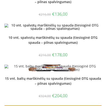
– pilnas spalvingumas)
Original
Current
€
136,00
€
216,00
price
price
was:
is:
€216,00.
€136,00.
10 vnt. spalvotų marškinėlių su spauda (tiesioginė DTG
spauda – pilnas spalvingumas)
Original
Current
€
178,00
€
216,00
price
price
was:
is:
€216,00.
€178,00.
15 vnt. baltų marškinėlių su spauda (tiesioginė DTG spauda
– pilnas spalvingumas)
Original
Current
€
204,00
€
324,00
price
price
was:
is:
€324,00.
€204,00.