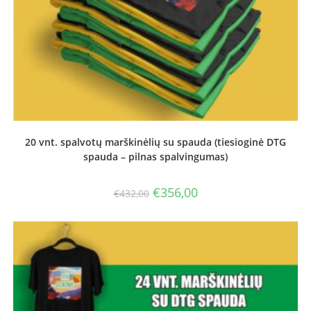
20 vnt. spalvotų marškinėlių su spauda (tiesioginė DTG
spauda – pilnas spalvingumas)
Original
Current
€
356,00
€
432,00
price
price
was:
is:
€432,00.
€356,00.