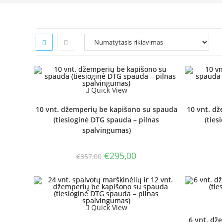
Quick View
10 vnt. džemperių be kapišono su spauda
10 vnt. d
(tiesioginė DTG spauda – pilnas
(ties
spalvingumas)
Original
Current
€
295,00
€
357,00
price
price
was:
is:
€357,00.
€295,00.
Quick View
6 vnt. dž