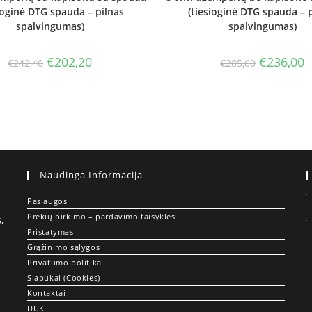
ioginė DTG spauda – pilnas
(tiesioginė DTG spauda – 
spalvingumas)
spalvingumas)
Original
Current
Original
C
€
202,20
€
236,00
€
242,40
€
285,60
price
price
price
p
was:
is:
was:
is
€242,40.
€202,20.
€285,60.
€
Naudinga Informacija
Paslaugos
Prekių pirkimo – pardavimo taisyklės
,
Pristatymas
Grąžinimo sąlygos
Privatumo politika
Slapukai (Cookies)
Kontaktai
DUK