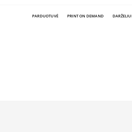
PARDUOTUVĖ
PRINT ON DEMAND
DARŽELIU