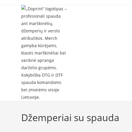
Skip
to
content
Džemperiai su spauda