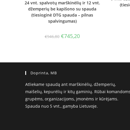
24 vnt. spalvotų marškinėlių ir 12 vnt.
(ties
džemperių be kapišono su spauda
(tiesioginė DTG spauda – pilnas
spalvingumas)
Original
Current
€
745,20
€
946,80
price
price
was:
is:
€946,80.
€745,20.
Doprinta, MB
Atliekame spaudą ant marškinėlių, džemperių,
maišelių, kepurėlių ir kitų gaminių. Rūbai komandoms
grupėms, organizacijoms, įmonėms ir kūrėjams.
Spauda nuo 5 vnt., gamyba Lietuvoje.