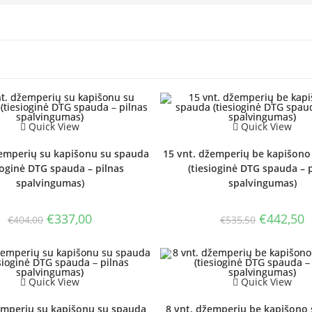
Quick View
Quick View
žemperių su kapišonu su spauda
15 vnt. džemperių be kapišono
ioginė DTG spauda – pilnas
(tiesioginė DTG spauda – 
spalvingumas)
spalvingumas)
Original
Current
Original
C
€
337,00
€
442,50
€
404,00
€
535,50
price
price
price
p
was:
is:
was:
is
€404,00.
€337,00.
€535,50.
€
Quick View
Quick View
emperių su kapišonu su spauda
8 vnt. džemperių be kapišono