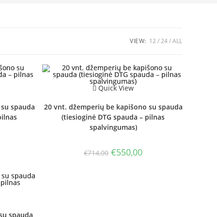
VIEW:
12
24
ALL
Quick View
 su spauda
20 vnt. džemperių be kapišono su spauda
pilnas
(tiesioginė DTG spauda – pilnas
spalvingumas)
urrent
Original
Current
€
550,00
€
714,00
rice
price
price
:
was:
is:
442,50.
€714,00.
€550,00.
 su spauda