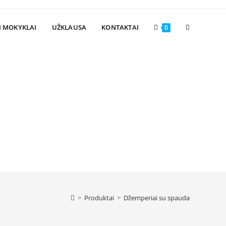
Toggle
I MOKYKLAI
UŽKLAUSA
KONTAKTAI
0
website
search
>
Produktai
>
Džemperiai su spauda