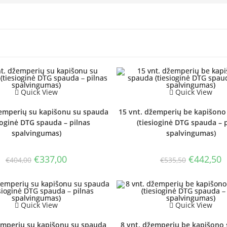
Quick View
Quick View
žemperių su kapišonu su spauda
15 vnt. džemperių be kapišono
ioginė DTG spauda – pilnas
(tiesioginė DTG spauda – 
spalvingumas)
spalvingumas)
Original
Current
Original
C
€
337,00
€
442,50
€
404,00
€
535,50
price
price
price
p
was:
is:
was:
is
€404,00.
€337,00.
€535,50.
€
Quick View
Quick View
emperių su kapišonu su spauda
8 vnt. džemperių be kapišono