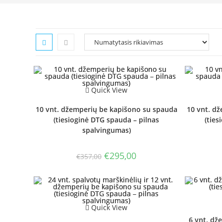
Quick View
10 vnt. džemperių be kapišono su spauda
10 vnt. d
(tiesioginė DTG spauda – pilnas
(ties
spalvingumas)
Original
Current
€
295,00
€
357,00
price
price
was:
is:
€357,00.
€295,00.
Quick View
6 vnt. dž