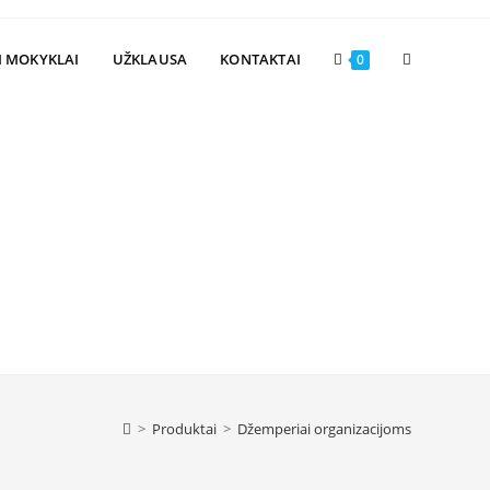
Toggle
I MOKYKLAI
UŽKLAUSA
KONTAKTAI
0
website
search
>
Produktai
>
Džemperiai organizacijoms