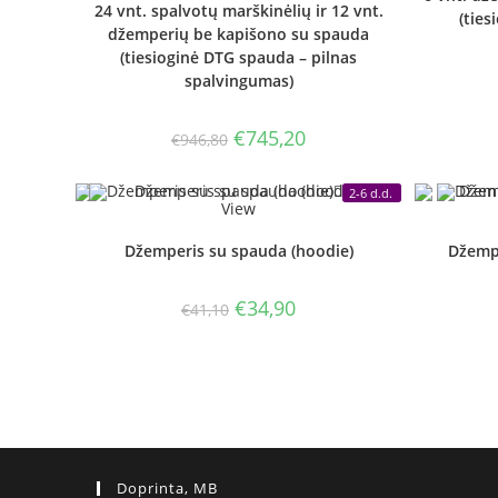
24 vnt. spalvotų marškinėlių ir 12 vnt.
(ties
džemperių be kapišono su spauda
(tiesioginė DTG spauda – pilnas
spalvingumas)
Original
Current
€
745,20
€
946,80
price
price
was:
is:
€946,80.
€745,20.
Quick
2-6 d.d.
View
Džemperis su spauda (hoodie)
Džempe
Original
Current
€
34,90
€
41,10
price
price
was:
is:
€41,10.
€34,90.
Doprinta, MB