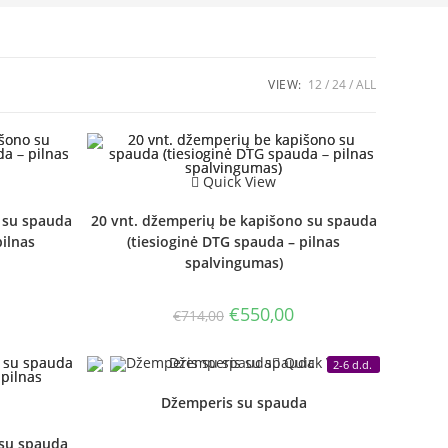
VIEW:
12
24
ALL
Quick View
 su spauda
20 vnt. džemperių be kapišono su spauda
pilnas
(tiesioginė DTG spauda – pilnas
spalvingumas)
urrent
Original
Current
€
550,00
€
714,00
rice
price
price
:
was:
is:
442,50.
€714,00.
€550,00.
Quick View
2-6 d.d.
Džemperis su spauda
 su spauda