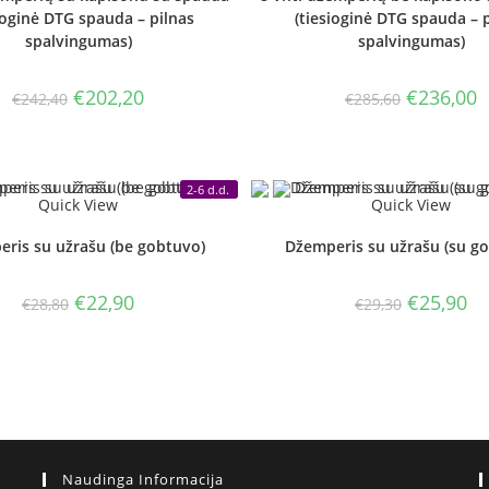
ioginė DTG spauda – pilnas
(tiesioginė DTG spauda – 
spalvingumas)
spalvingumas)
Original
Current
Original
C
€
202,20
€
236,00
€
242,40
€
285,60
price
price
price
p
was:
is:
was:
is
€242,40.
€202,20.
€285,60.
€
2-6 d.d.
Quick View
Quick View
ris su užrašu (be gobtuvo)
Džemperis su užrašu (su g
Original
Current
Original
Cu
€
22,90
€
25,90
€
28,80
€
29,30
price
price
price
pri
was:
is:
was:
is:
€28,80.
€22,90.
€29,30.
€25
Naudinga Informacija