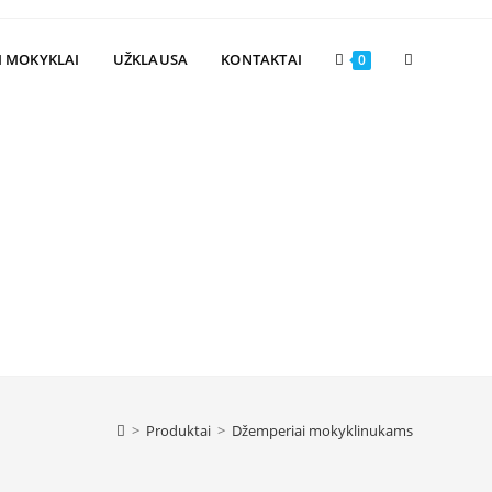
Toggle
I MOKYKLAI
UŽKLAUSA
KONTAKTAI
0
website
search
>
Produktai
>
Džemperiai mokyklinukams