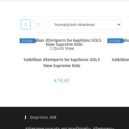
2-5 d.d.
2-5 d.d.
OUT OF STOCK
Quick View
OUT OF
Vaikiškas džemperis be kapišono SOLS
Vaikiška
New Supreme Kids
€
18,60
Doprinta, MB
Atliekame spaudą ant marškinėlių, džemperių,