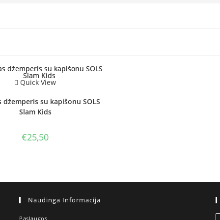
 STOCK
Quick View
s džemperis su kapišonu SOLS
Slam Kids
€
25,50
Naudinga Informacija
Paslaugos