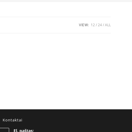
VIEW:
12
24
ALL
Kontaktai
El. paštas: