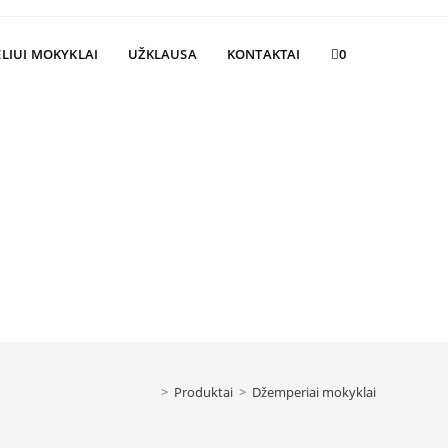
Toggle
LIUI MOKYKLAI
UŽKLAUSA
KONTAKTAI
0
website
search
>
Produktai
>
Džemperiai mokyklai