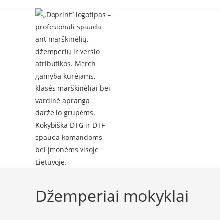
Skip
to
content
Džemperiai mokyklai