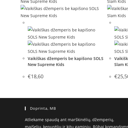
Out of Stock
Out of 
Vaikiškas džemperis be kapišono SOLS
Vaikiš
New Supreme Kids
Slam K
€
18,60
€
25,5
Doprinta, MB
Atliekame spaudą ant marškinėlių, džemperių,
maišelių, kepurėlių ir kitų gaminių. Rūbai komandoms