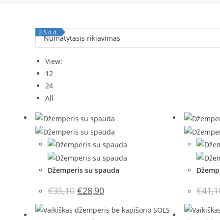
2-5 d.d.
2-5 d.d.
View:
12
24
All
Džemperis su spauda
Džempe
Original
Current
€
35,10
€
28,90
€
41,1
price
price
was:
is:
€35,10.
€28,90.