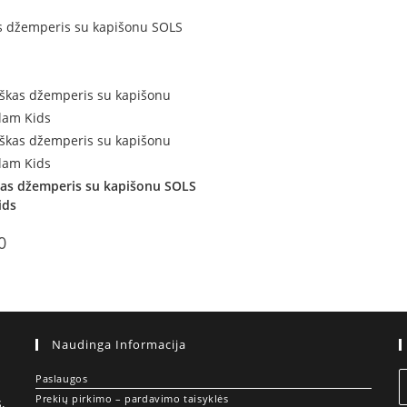
Stock
kas džemperis su kapišonu SOLS
ids
0
Naudinga Informacija
Paslaugos
Prekių pirkimo – pardavimo taisyklės
,