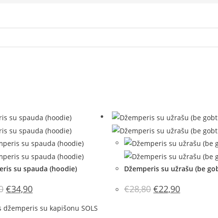
ris su spauda (hoodie)
Džemperis su užrašu (be go
Original
Current
Original
Current
0
€
34,90
€
28,80
€
22,90
price
price
price
price
was:
is:
was:
is:
€41,10.
€34,90.
€28,80.
€22,90.