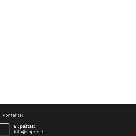
Kontaktai
El. paštas:
Opens
info@doprint.lt