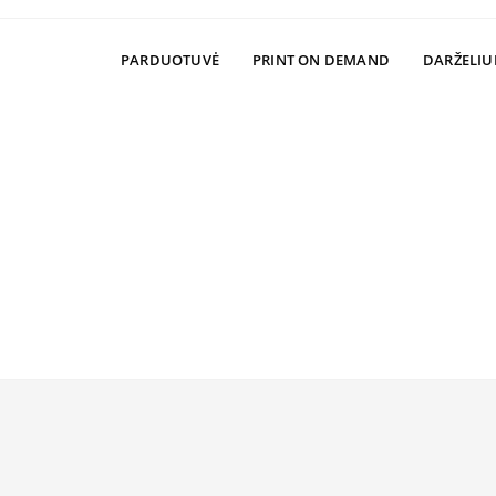
PARDUOTUVĖ
PRINT ON DEMAND
DARŽELIU