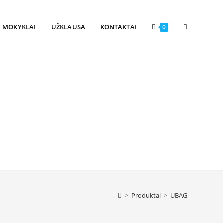
Toggle
I MOKYKLAI
UŽKLAUSA
KONTAKTAI
0
website
search
>
Produktai
>
UBAG