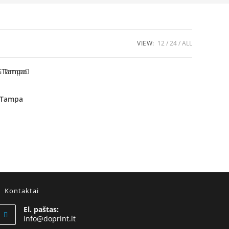
VIEW:
12
24
ALL
 Tampa
Kontaktai
El. paštas:
Opens
info@doprint.lt
in