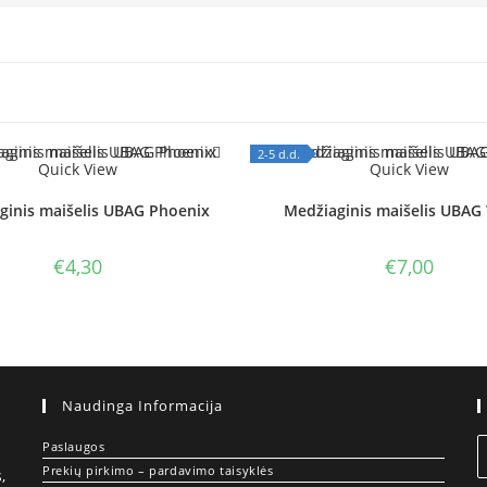
2-5 d.d.
Quick View
Quick View
 STOCK
OUT OF STOCK
ginis maišelis UBAG Phoenix
Medžiaginis maišelis UBAG
€
4,30
€
7,00
Naudinga Informacija
Paslaugos
Prekių pirkimo – pardavimo taisyklės
,