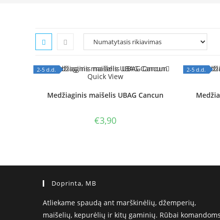
2-5 d.d.
2-5 d.d.
Quick View
OUT OF STOCK
OUT OF
Medžiaginis maišelis UBAG Cancun
Medžia
€
3,90
Doprinta, MB
Atliekame spaudą ant marškinėlių, džemperių,
maišelių, kepurėlių ir kitų gaminių. Rūbai komandoms