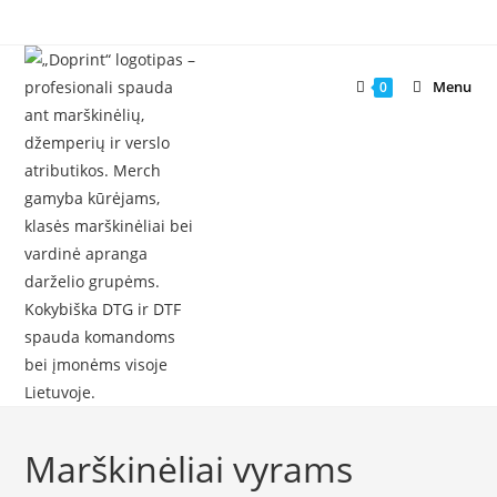
Skip
to
content
Menu
0
Marškinėliai vyrams