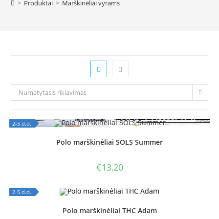
>
Produktai
>
Marškinėliai vyrams
Numatytasis rikiavimas
2-5 d.d.
OUT OF STOCK
Polo marškinėliai SOLS Summer
€
13,20
2-5 d.d.
OUT OF STOCK
Polo marškinėliai THC Adam