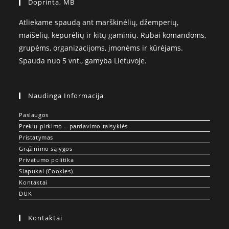
Doprinta, MB
Atliekame spaudą ant marškinėlių, džemperių,
maišelių, kepurėlių ir kitų gaminių. Rūbai komandoms,
grupėms, organizacijoms, įmonėms ir kūrėjams.
Spauda nuo 5 vnt., gamyba Lietuvoje.
Naudinga Informacija
Paslaugos
Prekių pirkimo – pardavimo taisyklės
Pristatymas
Grąžinimo sąlygos
Privatumo politika
Slapukai (Cookies)
Kontaktai
DUK
Kontaktai