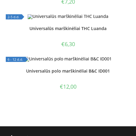
€
7,20
2-5 d.d.
OUT OF STOCK
Universalūs marškinėliai THC Luanda
€
6,30
6 - 12 d.d.
OUT OF STOCK
Universalūs polo marškinėliai B&C ID001
€
12,00