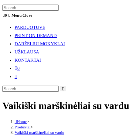
website
Press
search
Escape
0
Menu
Close
to
PARDUOTUVĖ
close
PRINT ON DEMAND
the
DARŽELIUI MOKYKLAI
search
UŽKLAUSA
panel.
KONTAKTAI
0
Toggle
website
Search
search
this
Vaikiški marškinėliai su vardu
website
Home
>
Produktai
>
Vaikiški marškinėliai su vardu