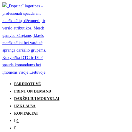
Skip
to
content
PARDUOTUVĖ
PRINT ON DEMAND
DARŽELIUI MOKYKLAI
UŽKLAUSA
KONTAKTAI
0
Toggle