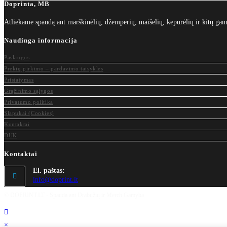
Doprinta, MB
Atliekame spaudą ant marškinėlių, džemperių, maišelių, kepurėlių ir kitų 
Naudinga informacija
Paslaugos
Prekių pirkimo – pardavimo taisyklės
Pristatymas
Grąžinimo sąlygos
Privatumo politika
Slapukai (Cookies)
Kontaktai
DUK
Kontaktai
El. paštas:
Opens
info@doprint.lt
in
© DOPRINT.LT - Spauda ant Drabužių ir Merch Gamyba
your
application
×