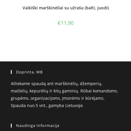
Vaikiški marškinėliai su užrašu (balti, juodi)
€
11,90
Doprinta, MB
Atliekame spaudą ant marškinėlių, džemperių,
maišelių, kepurėlių ir kitų gaminių. Rūbai komandoms,
grupėms, organizacijoms, įmonėms ir kūrėjams.
Spauda nuo 5 vnt., gamyba Lietuvoje.
Naudinga Informacija