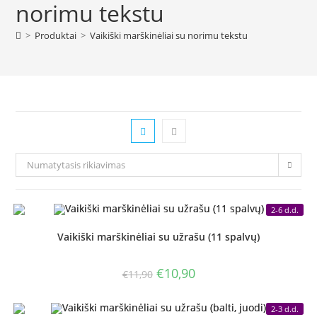
norimu tekstu
>
Produktai
>
Vaikiški marškinėliai su norimu tekstu
Numatytasis rikiavimas
2-6 d.d.
Vaikiški marškinėliai su užrašu (11 spalvų)
Original
Current
€
10,90
€
11,90
price
price
was:
is:
€11,90.
€10,90.
2-3 d.d.