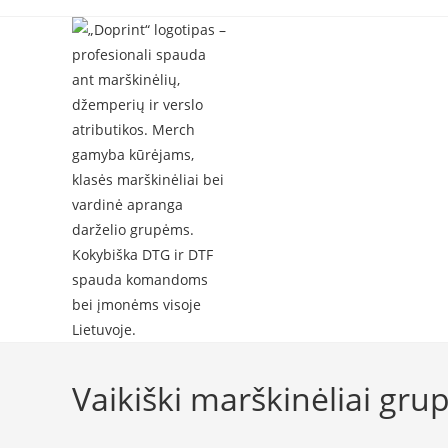
Skip
to
content
Vaikiški marškinėliai gr