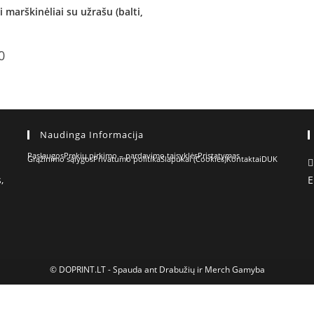
i marškinėliai su užrašu (balti,
0
Naudinga Informacija
Paslaugos
Prekių pirkimo – pardavimo taisyklės
Pristatymas
Grąžinimo sąlygos
Privatumo politika
Slapukai (Cookies)
Kontaktai
DUK
,
E
© DOPRINT.LT - Spauda ant Drabužių ir Merch Gamyba