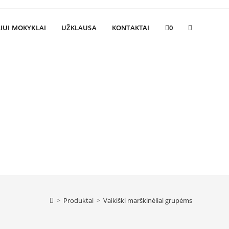
Toggle
IUI MOKYKLAI
UŽKLAUSA
KONTAKTAI
0
website
search
>
Produktai
>
Vaikiški marškinėliai grupėms