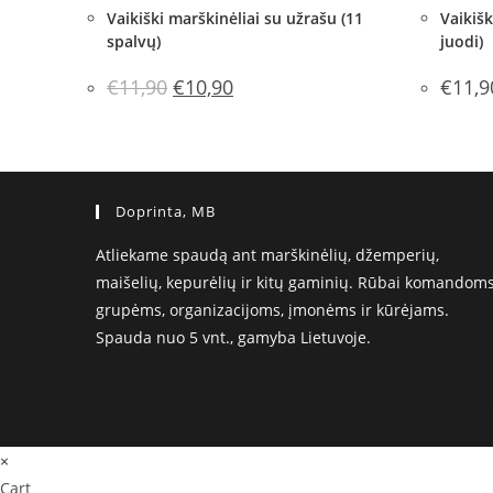
Vaikiški marškinėliai su užrašu (11
Vaikišk
spalvų)
juodi)
Original
Current
€
11,90
€
10,90
€
11,9
price
price
was:
is:
€11,90.
€10,90.
Doprinta, MB
Atliekame spaudą ant marškinėlių, džemperių,
maišelių, kepurėlių ir kitų gaminių. Rūbai komandoms
grupėms, organizacijoms, įmonėms ir kūrėjams.
Spauda nuo 5 vnt., gamyba Lietuvoje.
×
Cart