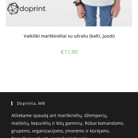
Vaikiški marškinėliai su užrašu (balti, juodi)
€
11,90
Doprinta, MB
Atliekame spaudą ant marškinėlių, džemperių,
maišelių, kepurėlių ir kitų gaminių. Rūbai komandoms,
grupėms, organizacijoms, įmonėms ir kūrėjams.