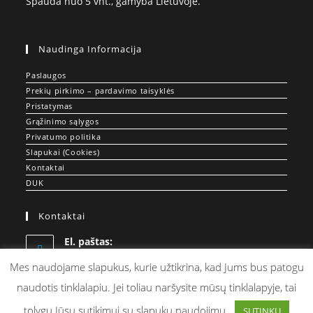
Spauda nuo 5 vnt., gamyba Lietuvoje.
Naudinga Informacija
Paslaugos
Prekių pirkimo – pardavimo taisyklės
Pristatymas
Grąžinimo sąlygos
Privatumo politika
Slapukai (Cookies)
Kontaktai
DUK
Kontaktai
El. paštas:
Opens
info@doprint.lt
in
Mes naudojame slapukus, kurie užtikrina, kad Jums bus patogu
your
naudotis tinklalapiu. Jei toliau naršysite mūsų tinklalapyje, tai
application
tolygu Jūsų sutikimui su slapukų naudojimu.
SUTINKU