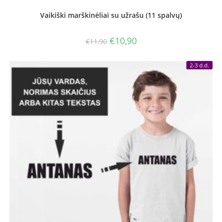
Vaikiški marškinėliai su užrašu (11 spalvų)
Original
Current
€
10,90
€
11,90
price
price
was:
is:
€11,90.
€10,90.
2-3 d.d.