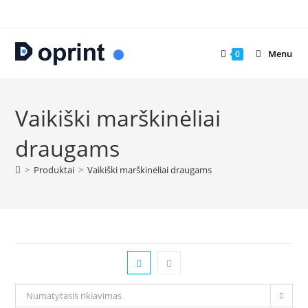
Skip
to
content
Menu
0
Vaikiški marškinėliai
draugams
>
Produktai
>
Vaikiški marškinėliai draugams
Numatytasis rikiavimas