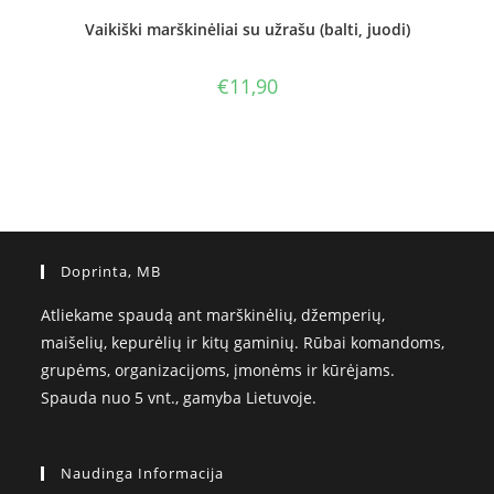
Vaikiški marškinėliai su užrašu (balti, juodi)
€
11,90
Doprinta, MB
Atliekame spaudą ant marškinėlių, džemperių,
maišelių, kepurėlių ir kitų gaminių. Rūbai komandoms,
grupėms, organizacijoms, įmonėms ir kūrėjams.
Spauda nuo 5 vnt., gamyba Lietuvoje.
Naudinga Informacija