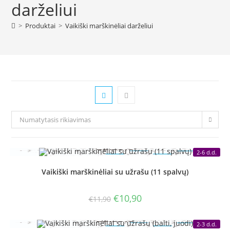
darželiui
>
Produktai
>
Vaikiški marškinėliai darželiui
Numatytasis rikiavimas
2-6 d.d.
Vaikiški marškinėliai su užrašu (11 spalvų)
Original
Current
€
10,90
€
11,90
price
price
was:
is:
€11,90.
€10,90.
2-3 d.d.