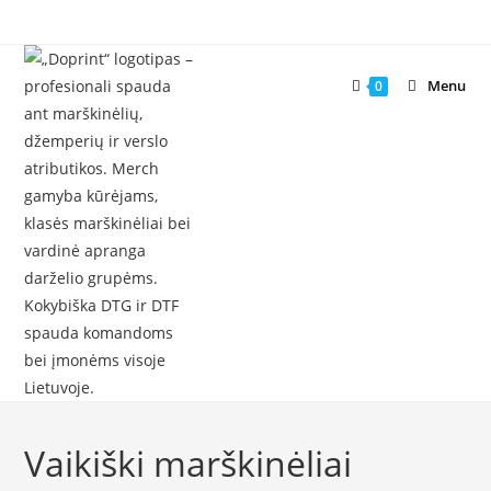
Skip
to
content
Menu
0
Vaikiški marškinėliai