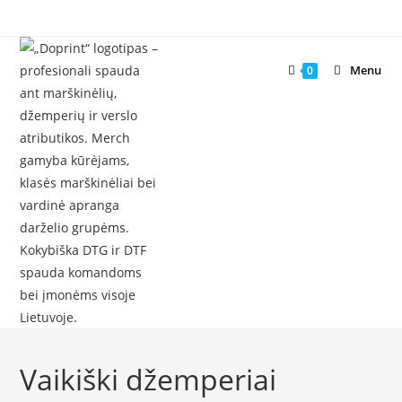
Skip
to
content
Menu
0
Vaikiški džemperiai