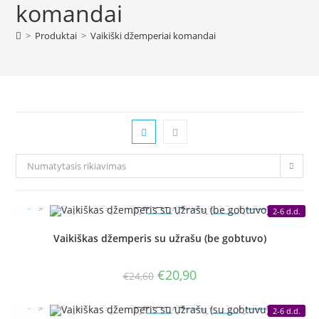
komandai
>
Produktai
>
Vaikiški džemperiai komandai
Numatytasis rikiavimas
2-6 d.d.
Vaikiškas džemperis su užrašu (be gobtuvo)
Original
Current
€
20,90
€
24,60
price
price
was:
is:
€24,60.
€20,90.
2-6 d.d.