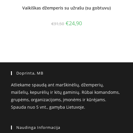
Vaikiškas džemperis su užrašu (su gobtuvu)
Original
Current
€
24,90
€
31,50
price
price
was:
is:
€31,50.
€24,90.
Doprinta, MB
Atliekame spaudą ant marškinėlių, džemperių,
maišelių, kepurėlių ir kitų gaminių. Rūbai komandoms,
grupėms, organizacijoms, įmonėms ir kūrėjams.
Spauda nuo 5 vnt., gamyba Lietuvoje.
Naudinga Informacija