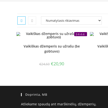
2-6 d.d.
Vaikiškas džemperis su užrašu (be
Vaikiš
gobtuvo)
Original
Current
€
20,90
€
24,60
price
price
was:
is:
€24,60.
€20,90.
Doprinta, MB
Atliekame spaudą ant marškinėlių, džemperių,