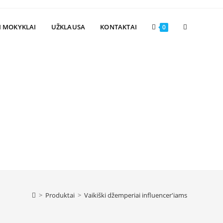
Toggle
I MOKYKLAI
UŽKLAUSA
KONTAKTAI
0
website
search
>
Produktai
>
Vaikiški džemperiai influencer'iams