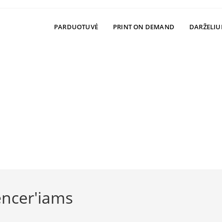
PARDUOTUVĖ
PRINT ON DEMAND
DARŽELIU
encer'iams