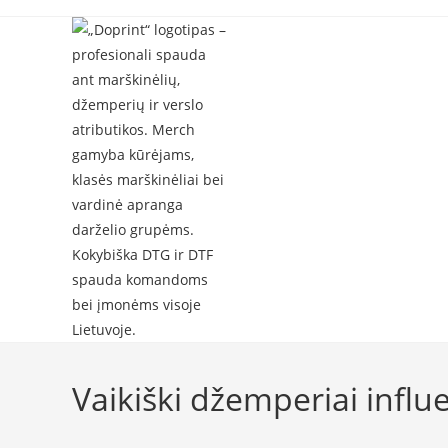
Skip
to
content
Vaikiški džemperiai influ