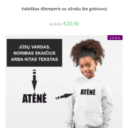
Vaikiškas džemperis su užrašu (be gobtuvo)
Original
Current
€
20,90
€
24,60
price
price
was:
is:
€24,60.
€20,90.
2-6 d.d.