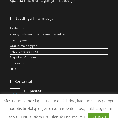
Spauda nuo 5 vnt., gamyba Lietuvoje.
Naudinga Informacija
Paslaugos
Prekių pirkimo – pardavimo taisyklės
Pristatymas
Grąžinimo sąlygos
Privatumo politika
Slapukai (Cookies)
Kontaktai
DUK
Kontaktai
El. paštas:
Opens
info@doprint.lt
in
Mes naudojame slapukus, kurie užtikrina, kad Jums bus patogu
your
naudotis tinklalapiu. Jei toliau naršysite mūsų tinklalapyje, tai
application
tolygu Jūsų sutikimui su slapukų naudojimu.
SUTINKU