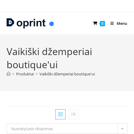
Skip
to
content
Menu
0
Vaikiški džemperiai
boutique'ui
>
Produktai
>
Vaikiški džemperiai boutique'ui
Numatytasis rikiavimas