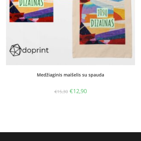
Medžiaginis maišelis su spauda
Original
Current
€
12,90
€
15,30
price
price
was:
is:
€15,30.
€12,90.