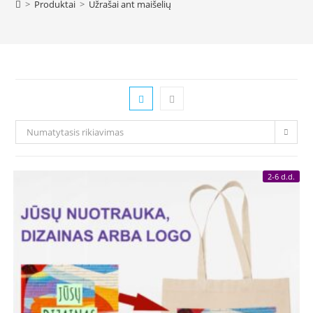
>
Produktai
>
Užrašai ant maišelių
Numatytasis rikiavimas
2-6 d.d.