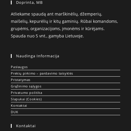
Doprinta, MB
Atliekame spaudą ant marškinėlių, džemperių,
maišelių, kepurėlių ir kitų gaminių. Rūbai komandoms,
grupėms, organizacijoms, įmonėms ir kūrėjams.
Spauda nuo 5 vnt., gamyba Lietuvoje.
Naudinga Informacija
Paslaugos
Prekių pirkimo – pardavimo taisyklės
Pristatymas
Grąžinimo sąlygos
Privatumo politika
Slapukai (Cookies)
Kontaktai
DUK
Kontaktai