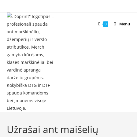
Skip
to
content
Menu
0
Užrašai ant maišelių