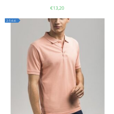
€
13,20
2-5 d.d.
OUT OF STOCK