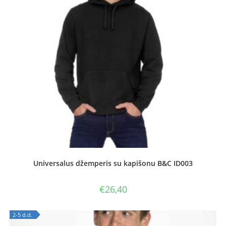
Universalus džemperis su kapišonu B&C ID003
€
26,40
2-5 d.d.