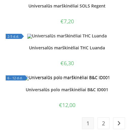
OUT OF STOCK
Universalūs marškinėliai SOLS Regent
€
7,20
2-5 d.d.
OUT OF STOCK
Universalūs marškinėliai THC Luanda
€
6,30
6 - 12 d.d.
OUT OF STOCK
Universalūs polo marškinėliai B&C ID001
€
12,00
1
2