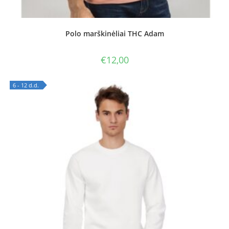
Polo marškinėliai THC Adam
€
12,00
6 - 12 d.d.
OUT OF STOCK