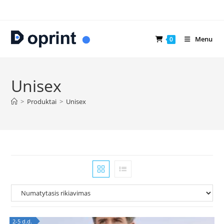
Skip
to
content
Menu
0
Unisex
>
Produktai
>
Unisex
2-5 d.d.