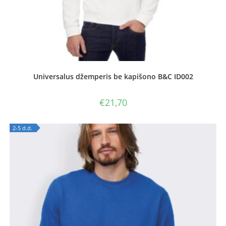
Universalus džemperis be kapišono B&C ID002
€
21,70
2-5 d.d.
OUT OF STOCK