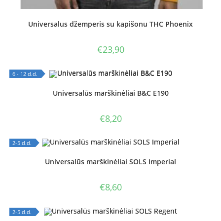
Universalus džemperis su kapišonu THC Phoenix
€
23,90
6 - 12 d.d.
OUT OF STOCK
Universalūs marškinėliai B&C E190
€
8,20
2-5 d.d.
OUT OF STOCK
Universalūs marškinėliai SOLS Imperial
€
8,60
2-5 d.d.