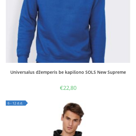
Universalus džemperis be kapišono SOLS New Supreme
€
22,80
6 - 12 d.d.
OUT OF STOCK