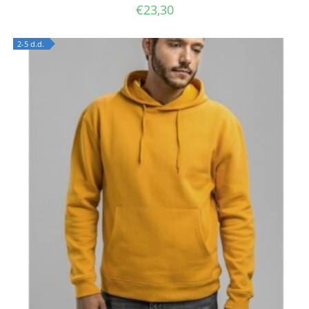
€
23,30
2-5 d.d.
OUT OF STOCK