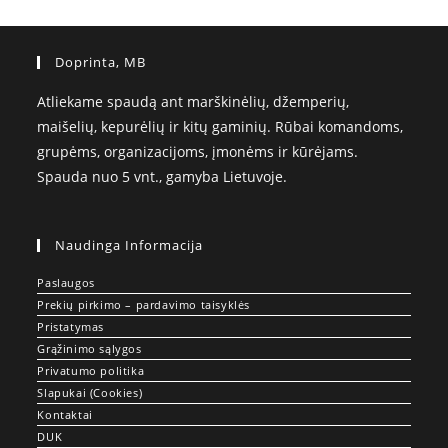
Doprinta, MB
Atliekame spaudą ant marškinėlių, džemperių,
maišelių, kepurėlių ir kitų gaminių. Rūbai komandoms,
grupėms, organizacijoms, įmonėms ir kūrėjams.
Spauda nuo 5 vnt., gamyba Lietuvoje.
Naudinga Informacija
Paslaugos
Prekių pirkimo – pardavimo taisyklės
Pristatymas
Grąžinimo sąlygos
Privatumo politika
Slapukai (Cookies)
Kontaktai
DUK