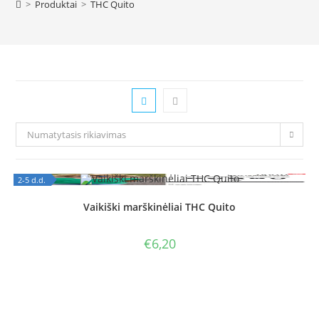
>
Produktai
>
THC Quito
Numatytasis rikiavimas
2-5 d.d.
OUT OF STOCK
Vaikiški marškinėliai THC Quito
€
6,20