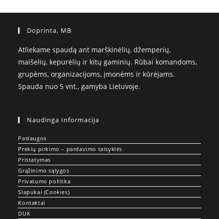
Doprinta, MB
Atliekame spaudą ant marškinėlių, džemperių,
maišelių, kepurėlių ir kitų gaminių. Rūbai komandoms,
grupėms, organizacijoms, įmonėms ir kūrėjams.
Spauda nuo 5 vnt., gamyba Lietuvoje.
Naudinga Informacija
Paslaugos
Prekių pirkimo – pardavimo taisyklės
Pristatymas
Grąžinimo sąlygos
Privatumo politika
Slapukai (Cookies)
Kontaktai
DUK