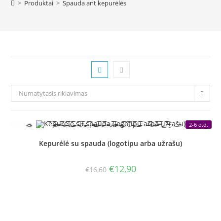
>
Produktai
>
Spauda ant kepurėlės
Numatytasis rikiavimas
2-6 d.d.
Kepurėlė su spauda (logotipu arba užrašu)
Original
Current
€
12,90
€
16,60
price
price
was:
is:
€16,60.
€12,90.