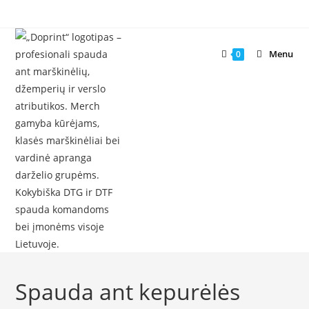
Skip
to
content
Menu
0
Spauda ant kepurėlės