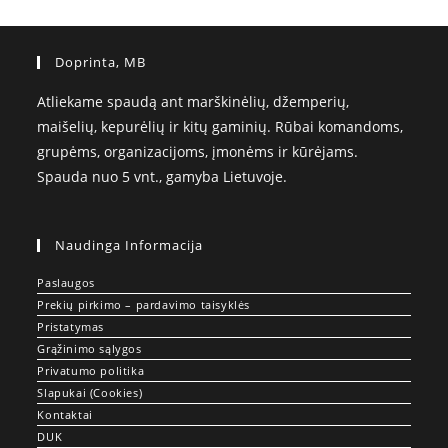
Doprinta, MB
Atliekame spaudą ant marškinėlių, džemperių,
maišelių, kepurėlių ir kitų gaminių. Rūbai komandoms,
grupėms, organizacijoms, įmonėms ir kūrėjams.
Spauda nuo 5 vnt., gamyba Lietuvoje.
Naudinga Informacija
Paslaugos
Prekių pirkimo – pardavimo taisyklės
Pristatymas
Grąžinimo sąlygos
Privatumo politika
Slapukai (Cookies)
Kontaktai
DUK