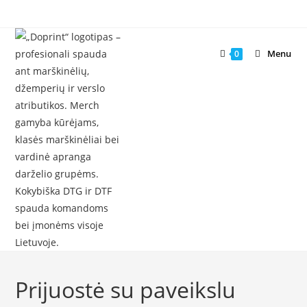
Skip
to
content
Menu
0
Prijuostė su paveikslu