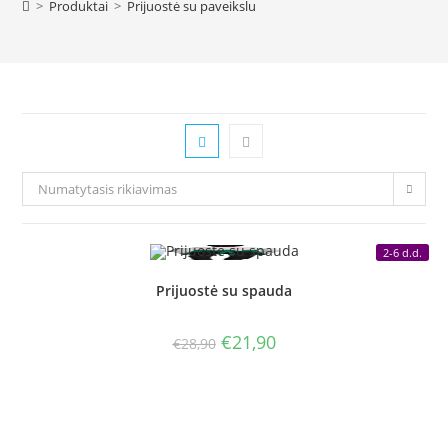
>
Produktai
>
Prijuostė su paveikslu
Numatytasis rikiavimas
2-6 d.d.
Prijuostė su spauda
Original
Current
€
21,90
€
28,90
price
price
was:
is:
€28,90.
€21,90.