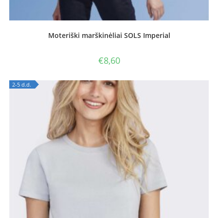
Moteriški marškinėliai SOLS Imperial
€
8,60
2-5 d.d.
OUT OF STOCK