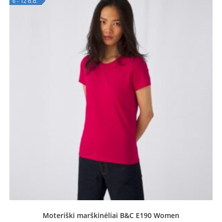
6 - 12 d.d.
OUT OF STOCK
Moteriški marškinėliai B&C E190 Women