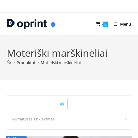
Skip
to
content
Menu
0
Moteriški marškinėliai
>
Produktai
>
Moteriški marškinėliai
Numatytasis rikiavimas