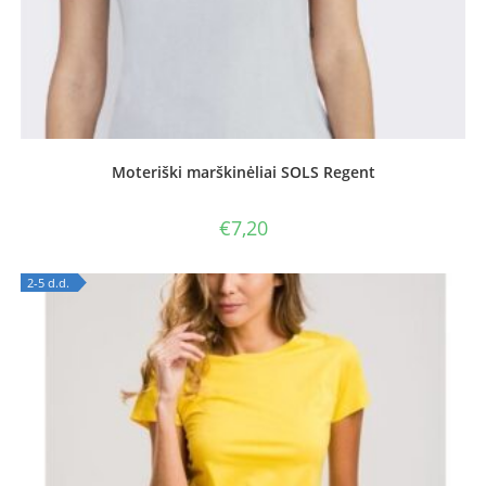
Moteriški marškinėliai SOLS Regent
€
7,20
2-5 d.d.
OUT OF STOCK