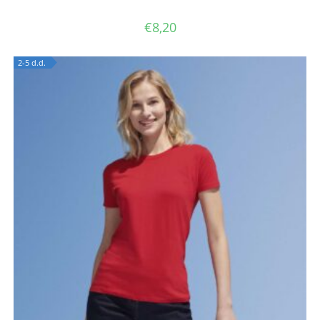
€
8,20
2-5 d.d.
OUT OF STOCK