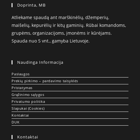
Doprinta, MB
Atliekame spaudą ant marškinėlių, džemperių,
maišelių, kepurėlių ir kitų gaminių. Rūbai komandoms,
grupėms, organizacijoms, įmonėms ir kūrėjams.
Spauda nuo 5 vnt., gamyba Lietuvoje.
Naudinga Informacija
Paslaugos
Prekių pirkimo – pardavimo taisyklės
Pristatymas
Grąžinimo sąlygos
Privatumo politika
Slapukai (Cookies)
Kontaktai
DUK
Kontaktai