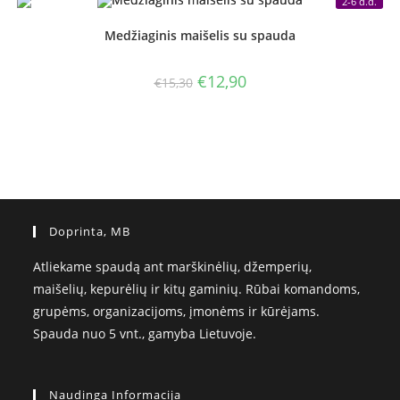
2-6 d.d.
Medžiaginis maišelis su spauda
Original
Current
€
12,90
€
15,30
price
price
was:
is:
€15,30.
€12,90.
Doprinta, MB
Atliekame spaudą ant marškinėlių, džemperių,
maišelių, kepurėlių ir kitų gaminių. Rūbai komandoms,
grupėms, organizacijoms, įmonėms ir kūrėjams.
Spauda nuo 5 vnt., gamyba Lietuvoje.
Naudinga Informacija