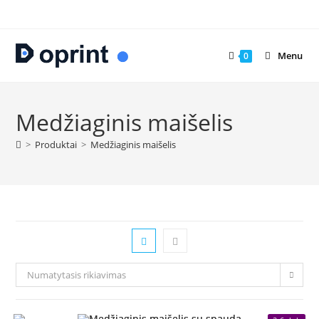
Skip
to
content
Menu
0
Medžiaginis maišelis
>
Produktai
>
Medžiaginis maišelis
Numatytasis rikiavimas