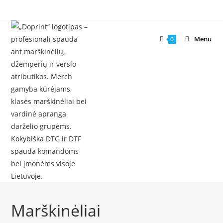
Skip
to
content
Menu
0
Marškinėliai