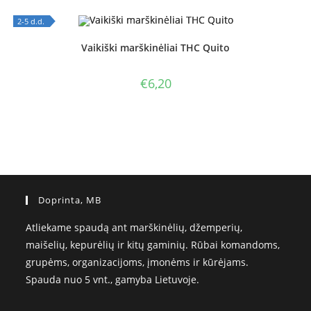
2-5 d.d.
OUT OF STOCK
Vaikiški marškinėliai THC Quito
€
6,20
Doprinta, MB
Atliekame spaudą ant marškinėlių, džemperių,
maišelių, kepurėlių ir kitų gaminių. Rūbai komandoms,
grupėms, organizacijoms, įmonėms ir kūrėjams.
Spauda nuo 5 vnt., gamyba Lietuvoje.