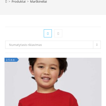
>
Produktai
>
Marškinėliai
Numatytasis rikiavimas
2-5 d.d.
OUT OF STOCK