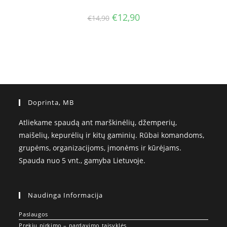
Original
Current
€
12,90
€
14,90
price
price
was:
is:
€14,90.
€12,90.
Doprinta, MB
Atliekame spaudą ant marškinėlių, džemperių,
maišelių, kepurėlių ir kitų gaminių. Rūbai komandoms,
grupėms, organizacijoms, įmonėms ir kūrėjams.
Spauda nuo 5 vnt., gamyba Lietuvoje.
Naudinga Informacija
Paslaugos
Prekių pirkimo – pardavimo taisyklės