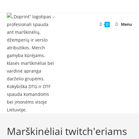
Skip
to
content
Menu
0
Marškinėliai twitch'eriams