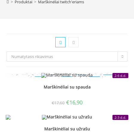
>
Produktai
>
Marškinėliai twitch'eriams
Numatytasis rikiavimas
2-6 d.d.
Marškinėliai su spauda
Original
Current
€
16,90
€
17,60
price
price
was:
is:
€17,60.
€16,90.
2-3 d.d.
Marškinėliai su užrašu