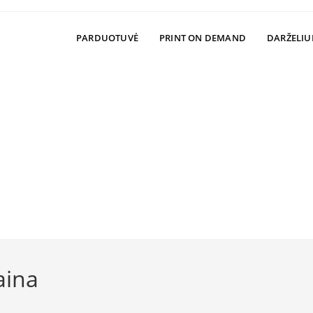
PARDUOTUVĖ
PRINT ON DEMAND
DARŽELIU
aina