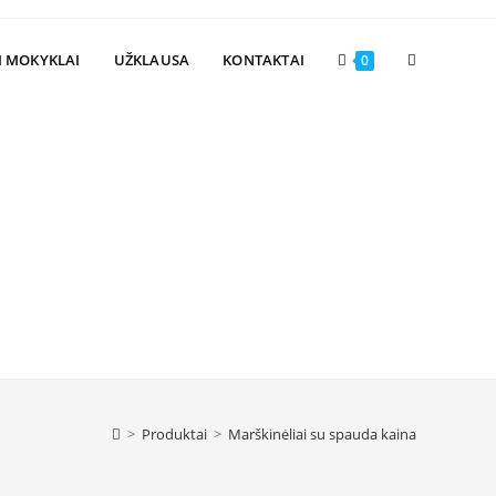
Toggle
I MOKYKLAI
UŽKLAUSA
KONTAKTAI
0
website
search
>
Produktai
>
Marškinėliai su spauda kaina