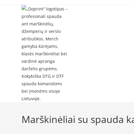
Skip
to
content
Marškinėliai su spauda k