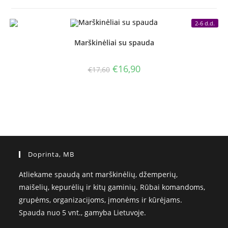
2-6 d.d.
Marškinėliai su spauda
Original
Current
€
16,90
€
17,60
price
price
was:
is:
€17,60.
€16,90.
Doprinta, MB
Atliekame spaudą ant marškinėlių, džemperių,
maišelių, kepurėlių ir kitų gaminių. Rūbai komandoms,
grupėms, organizacijoms, įmonėms ir kūrėjams.
Spauda nuo 5 vnt., gamyba Lietuvoje.