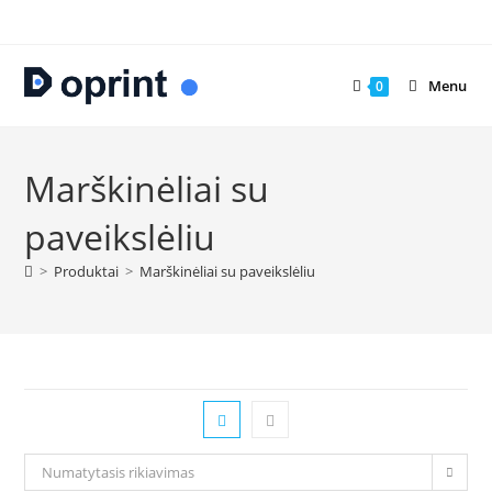
Skip
to
content
Menu
0
Marškinėliai su
paveikslėliu
>
Produktai
>
Marškinėliai su paveikslėliu
Numatytasis rikiavimas