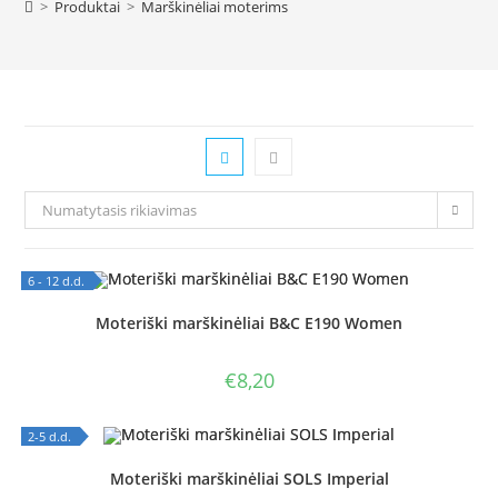
>
Produktai
>
Marškinėliai moterims
Numatytasis rikiavimas
6 - 12 d.d.
OUT OF STOCK
Moteriški marškinėliai B&C E190 Women
€
8,20
2-5 d.d.
OUT OF STOCK
Moteriški marškinėliai SOLS Imperial