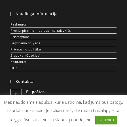
Naudinga Informacija
Paslaugos
Prekių pirkimo – pardavimo taisyklės
Pristatymas
Grąžinimo sąlygos
Privatumo politika
Slapukai (Cookies)
Kontaktai
DUK
Kontaktai
El. paštas:
Opens
info@doprint.lt
in
Mes naudojame slapukus, kurie užtikrina, kad Jums bus patogu
your
naudotis tinklalapiu. Jei toliau naršysite mūsų tinklalapyje, tai
application
tolygu Jūsų sutikimui su slapukų naudojimu.
SUTINKU
© DOPRINT.LT - Spauda ant Drabužių ir Merch Gamyba