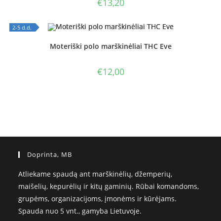
€
13,20
2-5 d.d.
OUT OF STOCK
Moteriški polo marškinėliai THC Eve
€
12,00
Doprinta, MB
Atliekame spaudą ant marškinėlių, džemperių,
maišelių, kepurėlių ir kitų gaminių. Rūbai komandoms,
grupėms, organizacijoms, įmonėms ir kūrėjams.
Spauda nuo 5 vnt., gamyba Lietuvoje.