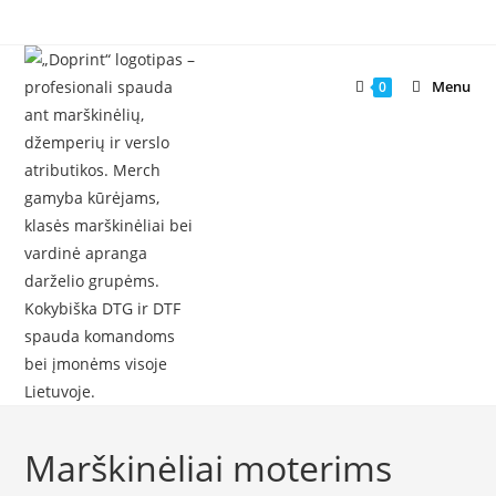
Skip
to
content
Menu
0
Marškinėliai moterims