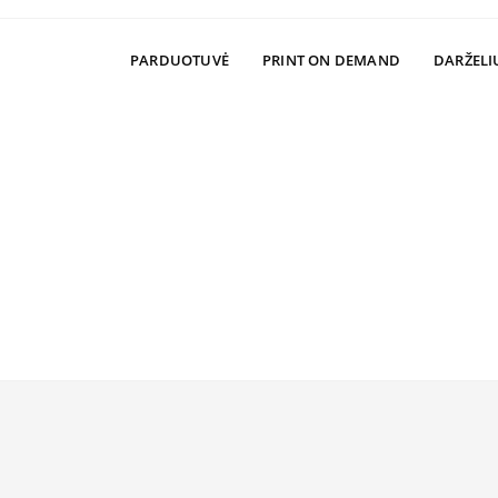
PARDUOTUVĖ
PRINT ON DEMAND
DARŽELI