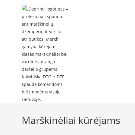
Skip
to
content
Marškinėliai kūrėjams