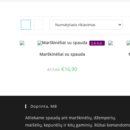
2-6 d.d.
Marškinėliai su spauda
Original
Current
€
16,90
€
17,60
price
price
was:
is:
€17,60.
€16,90.
Doprinta, MB
Atliekame spaudą ant marškinėlių, džemperių,
maišelių, kepurėlių ir kitų gaminių. Rūbai komandoms