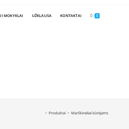
Toggle
UI MOKYKLAI
UŽKLAUSA
KONTAKTAI
0
website
search
>
Produktai
>
Marškinėliai kūrėjams